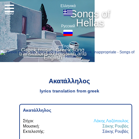
Ελληνικά
Songs of
MENU
Hellas
Русский
English
Greek music, Greek song
translations to Russian and
English
Ακατάλληλος
lyrics translation from greek
Ακατάλληλος
Στίχοι:
Λάκης Λαζόπουλος
Μουσική:
Σάκης Ρουβάς
Εκτελεστής:
Σάκης Ρουβάς