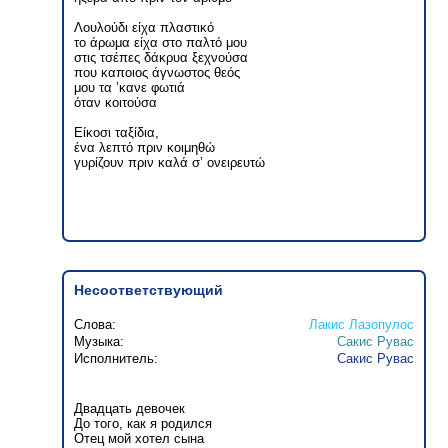
Λουλούδι είχα πλαστικό
το άρωμα είχα στο παλτό μου
στις τσέπες δάκρυα ξεχνούσα
που καποιος άγνωστος θεός
μου τα ’κανε φωτιά
όταν κοιτούσα
Είκοσι ταξίδια,
ένα λεπτό πριν κοιμηθώ
γυρίζουν πριν καλά σ’ ονειρευτώ
Несоответствующий
Слова:
Лакис Лазопулос
Музыка:
Сакис Рувас
Исполнитель:
Сакис Рувас
Двадцать девочек
До того, как я родился
Отец мой хотел сына