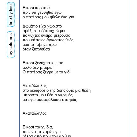
line by line
Είκοσι κορίτσια
πριν να γεννηθώ εγώ
ο πατέρας μου ήθελε ένα γιο
Δωμάτιο είχα χωριστό
αμάξι στα δέκαοχτώ μου
τις νύχτες όνειρα μετρούσα
by columns
που κάποιος άγνωστος θεός
μου τα `σβηνε πρωί
όταν ξυπνούσα
Είκοσι ξενύχτια κι είπα
άλλο δεν μπορώ
Ο πατέρας ξέγραψε το γιό
Ακατάλληλος
στο λεωφορείο της ζωής ούτε μια θέση
μπροστά μου θέα ο γκρεμός
μα εγώ σκαρφάλωσα στο φώς
Ακατάλληλος
Είκοσι παιχνίδια,
πως να τα χαρώ εγώ
ήξερα από πριν τον αριθμό