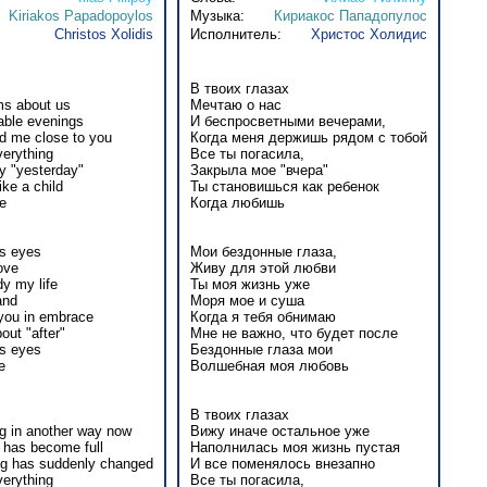
Kiriakos Papadopoylos
Музыка:
Кириакос Пападопулос
Christos Xolidis
Исполнитель:
Христос Холидис
В твоих глазах
ms about us
Мечтаю о нас
able evenings
И беспросветными вечерами,
d me close to you
Когда меня держишь рядом с тобой
erything
Все ты погасила,
y "yesterday"
Закрыла мое "вчера"
ke a child
Ты становишься как ребенок
e
Когда любишь
s eyes
Мои бездонные глаза,
love
Живу для этой любви
dy my life
Ты моя жизнь уже
and
Моря мое и суша
you in embrace
Когда я тебя обнимаю
bout "after"
Мне не важно, что будет после
s eyes
Бездонные глаза мои
e
Волшебная моя любовь
В твоих глазах
ng in another way now
Вижу иначе остальное уже
 has become full
Наполнилась моя жизнь пустая
ng has suddenly changed
И все поменялось внезапно
erything
Все ты погасила,