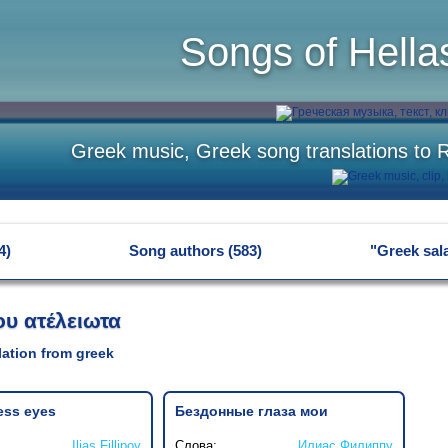
Songs of Hella
Greek music, Greek song translations to 
4)
Song authors (583)
"Greek sal
ου ατέλειωτα
slation from greek
ess eyes
Бездонные глаза мои
Ilias Fillipoy
Слова:
Илиас Филиппу