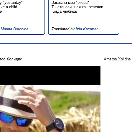
y "yesterday"
Закрыла мое "вчера"
ke a child
Ты становишься как ребенок
e
Когда любишь
y
Marina Boronina
Translated by
Izia Katsman
тос Холидис
Xrhstos Xolidhs