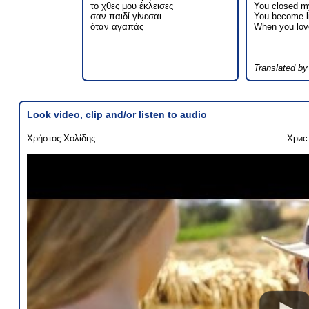
το χθες μου έκλεισες
You closed m
σαν παιδί γίνεσαι
You become li
όταν αγαπάς
When you lov
Translated b
Look video, clip and/or listen to audio
Χρήστος Χολίδης
Хрис