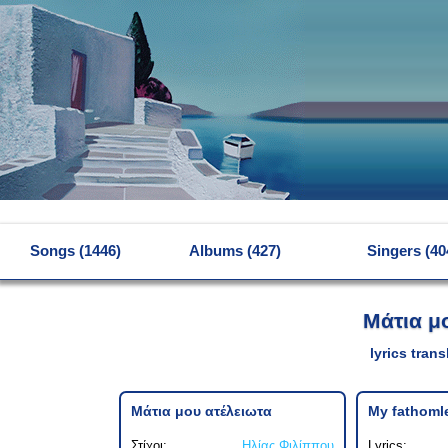
MENU
Songs (1446)
Albums (427)
Singers (40
Μάτια μ
lyrics tran
Μάτια μου ατέλειωτα
My fathoml
Στίχοι:
Ηλίας Φιλίππου
Lyrics: