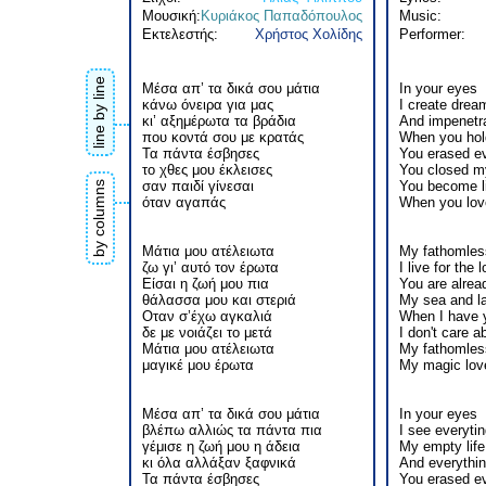
Μουσική:
Κυριάκος Παπαδόπουλος
Music:
Εκτελεστής:
Χρήστος Χολίδης
Performer:
line by line
Μέσα απ’ τα δικά σου μάτια
In your eyes
κάνω όνειρα για μας
I create drea
κι’ αξημέρωτα τα βράδια
And impenetr
που κοντά σου με κρατάς
When you hol
Τα πάντα έσβησες
You erased ev
το χθες μου έκλεισες
You closed m
σαν παιδί γίνεσαι
You become li
by columns
όταν αγαπάς
When you lov
Mάτια μου ατέλειωτα
My fathomles
ζω γι’ αυτό τον έρωτα
I live for the 
Είσαι η ζωή μου πια
You are alrea
θάλασσα μου και στεριά
My sea and l
Οταν σ’έχω αγκαλιά
When I have 
δε με νοιάζει το μετά
I don't care a
Μάτια μου ατέλειωτα
My fathomles
μαγικέ μου έρωτα
My magic lov
Μέσα απ’ τα δικά σου μάτια
In your eyes
βλέπω αλλιώς τα πάντα πια
I see everyti
γέμισε η ζωή μου η άδεια
My empty life
κι όλα αλλάξαν ξαφνικά
And everythi
Τα πάντα έσβησες
You erased ev