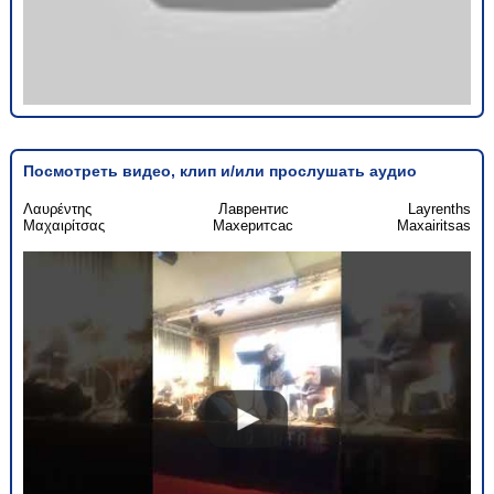
Посмотреть видео, клип и/или прослушать аудио
Λαυρέντης
Лаврентис
Layrenths
Μαχαιρίτσας
Махеритсас
Maxairitsas