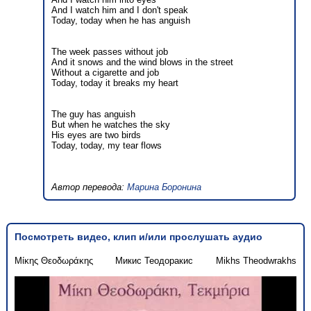
And I watch him and I don't speak
Today, today when he has anguish
The week passes without job
And it snows and the wind blows in the street
Without a cigarette and job
Today, today it breaks my heart
The guy has anguish
But when he watches the sky
His eyes are two birds
Today, today, my tear flows
Автор перевода:
Марина Боронина
Посмотреть видео, клип и/или прослушать аудио
Μίκης Θεοδωράκης
Микис Теодоракис
Mikhs Theodwrakhs