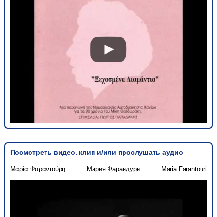
Посмотреть видео, клип и/или прослушать аудио
Μαρία Φαραντούρη
Мария Фарандури
Maria Farantouri