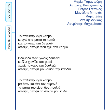
Μαρία Φαραντούρη
Αντώνης Καλογιάννης
построчно
Πέτρος Γαϊτάνος
Μανώλης Μητσιάς
Μαρία Ζώη
Βασίλης Λέκκας
Λαυρέντης Μαχαιρίτσας
тексты рядом
Το παλικάρι έχει καημό
κι εγώ στα μάτια το κοιτώ
και το κοιτώ και δε μιλώ
απόψε, απόψε που έχει τον καημό
Βδομάδα πάει χωρίς δουλειά
κι έξω χιονίζει και φυσά
χωρίς τσιγάρο και δουλειά
απόψε, απόψε μου σκίζει την καρδιά
Το παλικάρι έχει καημό
μα όταν κοιτάει τον ουρανό
τα μάτια του είναι δυο πουλιά
απόψε, απόψε το δάκρυ μου κυλά