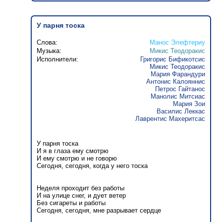
У парня тоска
Слова:
Манос Элефтериу
Музыка:
Микис Теодоракис
Исполнители:
Григорис Бификотсис
Микис Теодоракис
Мария Фарандури
Антонис Калояннис
Петрос Гайтанос
Манолис Митсиас
Мария Зои
Василис Леккас
Лаврентис Махеритсас
У парня тоска
И я в глаза ему смотрю
И ему смотрю и не говорю
Сегодня, сегодня, когда у него тоска
Неделя проходит без работы
И на улице снег, и дует ветер
Без сигареты и работы
Сегодня, сегодня, мне разрывает сердце