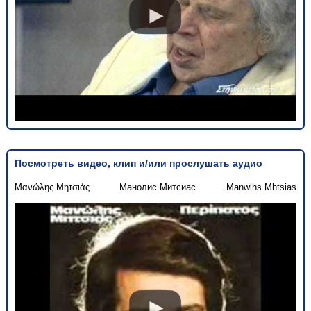
Посмотреть видео, клип и/или прослушать аудио
Μανώλης Μητσιάς
Манолис Митсиас
Manwlhs Mhtsias