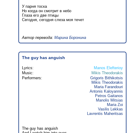
У парня тоска
Но когда он смотрит в небо
Глаза его две птицы
Сегодня, сегодня слеза моя течет
Автор перевода:
Марина Боронина
The guy has anguish
Lyrics:
Manos Elefterioy
Music:
Mikis Theodorakis
Performers:
Grigoris Bithikotsis
Mikis Theodorakis
Maria Farandouri
Antonis Kaloyannis
Petros Gaitanos
Manolis Mitsias
Maria Zoi
Vasilis Lekkas
Lavrentis Maheritsas
The guy has anguish
And I watch him into eyes