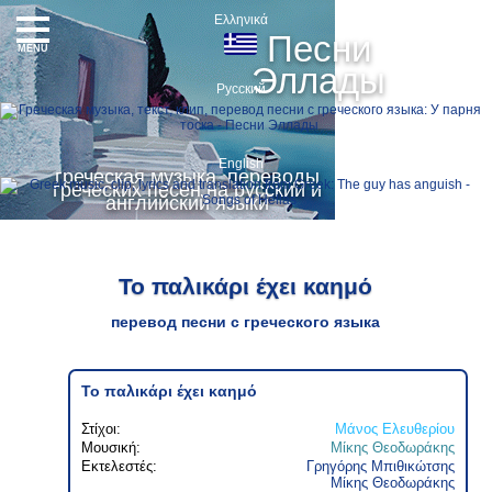
Ελληνικά
Песни
MENU
Эллады
Русский
English
греческая музыка, переводы
греческих песен на русский и
английский языки
Το παλικάρι έχει καημό
перевод песни с греческого языка
Το παλικάρι έχει καημό
Στίχοι:
Μάνος Ελευθερίου
Μουσική:
Μίκης Θεοδωράκης
Εκτελεστές:
Γρηγόρης Μπιθικώτσης
Μίκης Θεοδωράκης