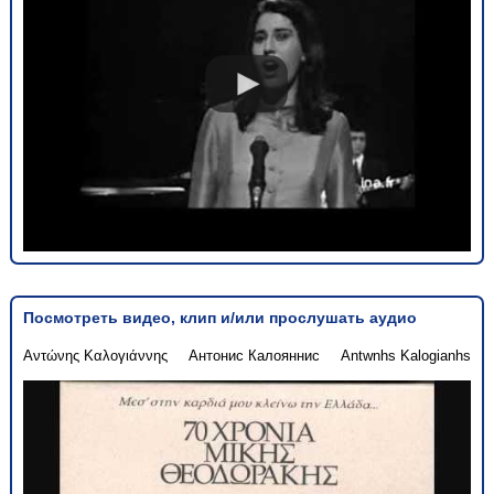
Посмотреть видео, клип и/или прослушать аудио
Αντώνης Καλογιάννης
Антонис Калояннис
Antwnhs Kalogianhs