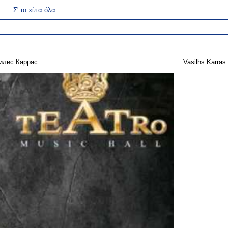
Σ' τα είπα όλα
илис Каррас
Vasilhs Karras