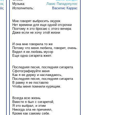
ος
Музыка:
Лакис Пападопулос
ράς
Исполнитель:
Василис Каррас
Мне говорят выбросить окурок
Нет времени для еще одной отсрочки
Поэтому я это бросаю с этого вечера
Даже если не хочу этой жизни
И она мне говорила то же
Потому что меня любила, говорит, очень.
Видел я ее любовь мусор
Еще одна сигарета жжет.
Последняя песня, последняя сигарета
Сфотографируйте меня
Как я ее держу и наслаждаюсь,
Последняя песня, последняя сигарета
В рамку я ее поставлю
Чтобы меня помнили курящим.
Всегда всю жизнь
Вместе я был с сигаретой,
Я это выбрал, и этим
Никогда зла не причинял,
Кроме как самому себе.