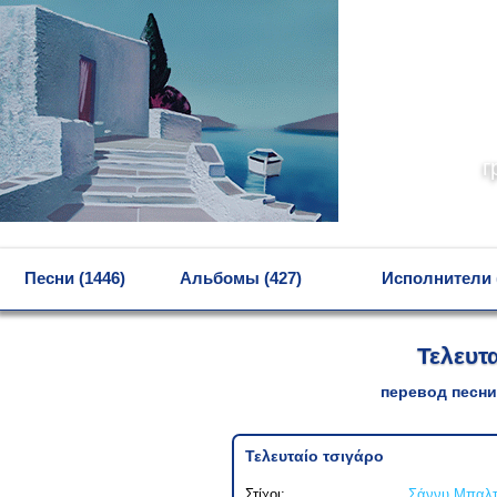
г
MENU
Песни (1446)
Альбомы (427)
Исполнители 
Τελευτ
перевод песни
Τελευταίο τσιγάρο
Στίχοι:
Σάννυ Μπαλτ