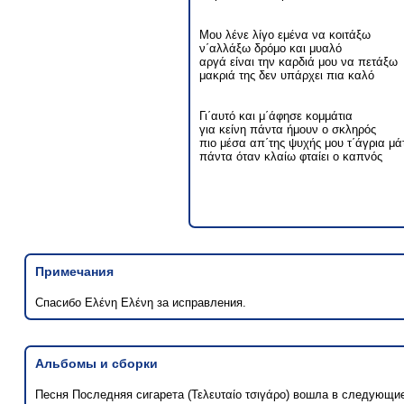
Μου λένε λίγο εμένα να κοιτάξω
ν΄αλλάξω δρόμο και μυαλό
αργά είναι την καρδιά μου να πετάξω
μακριά της δεν υπάρχει πια καλό
Γι΄αυτό και μ΄άφησε κομμάτια
για κείνη πάντα ήμουν ο σκληρός
πιο μέσα απ΄της ψυχής μου τ΄άγρια μά
πάντα όταν κλαίω φταίει ο καπνός
Примечания
Спасибо Ελένη Ελένη за исправления.
Альбомы и сборки
Песня Последняя сигарета (Τελευταίο τσιγάρο) вошла в следующи