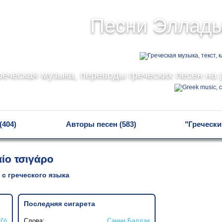
Песни Эллад
реческая музыка, переводы греческих песен на 
(404)
Авторы песен (583)
"Гречески
αίο τσιγάρο
 с греческого языка
Последняя сигарета
ζή
Слова:
Санни Балдзи