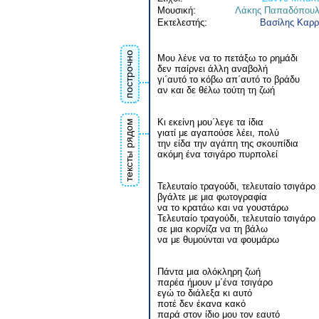
Μουσική:
Λάκης Παπαδόπουλ
Εκτελεστής:
Βασίλης Καρ
построчно
Μου λένε να το πετάξω το ρημάδι
δεν παίρνει άλλη αναβολή
γι΄αυτό το κόβω απ΄αυτό το βράδυ
αν και δε θέλω τούτη τη ζωή
Κι εκείνη μου΄λεγε τα ίδια
тексты рядом
γιατί με αγαπούσε λέει, πολύ
την είδα την αγάπη της σκουπίδια
ακόμη ένα τσιγάρο πυρπολεί
Τελευταίο τραγούδι, τελευταίο τσιγάρο
βγάλτε με μια φωτογραφία
να το κρατάω και να γουστάρω
Τελευταίο τραγούδι, τελευταίο τσιγάρο
σε μια κορνίζα να τη βάλω
να με θυμούνται να φουμάρω
Πάντα μια ολόκληρη ζωή
παρέα ήμουν μ΄ένα τσιγάρο
εγώ το διάλεξα κι αυτό
ποτέ δεν έκανα κακό
παρά στον ίδιο μου τον εαυτό