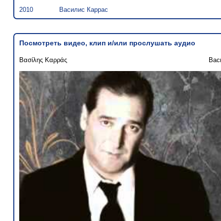
2010
Василис Каррас
Посмотреть видео, клип и/или прослушать аудио
Βασίλης Καρράς
Вас