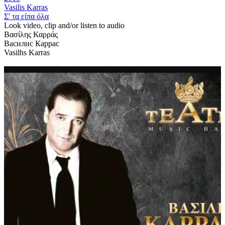
Vasilis Karras
Σ' τα είπα όλα
Look video, clip and/or listen to audio
Βασίλης Καρράς
Василис Каррас
Vasilhs Karras