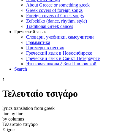
About Greece or something greek
Greek covers of foreign songs
Foreign covers of Greek songs
Zeibekiko (dance, rhythm, style)
Traditional Greek dances
Греческий язык
Словари, учебники, самоучители
Грамматика
Примеры в песнях
Греческий язык в Новосибирске
Греческий язык в Санкт-Петербурге
Языковая школа ξ Зои Павловской
Search
↑
Τελευταίο τσιγάρο
lyrics translation from greek
line by line
by columns
Τελευταίο τσιγάρο
Στίχοι: