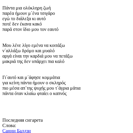
Πάντα μια ολόκληρη ζωή
παρέα ήμουν μ΄ένα τσιγάρο
εγώ το διάλεξα κι αυτό
ποτέ δεν έκανα κακό
παρά στον ίδιο μου τον εαυτό
Μου λένε λίγο εμένα να κοιτάξω
ν΄αλλάξω δρόμο και μυαλό
αργά είναι την καρδιά μου να πετάξω
μακριά της δεν υπάρχει πια καλό
Γι΄αυτό και μ΄άφησε κομμάτια
για κείνη πάντα ήμουν ο σκληρός
πιο μέσα απ΄της ψυχής μου τ΄άγρια μάτια
πάντα όταν κλαίω φταίει ο καπνός
Последняя сигарета
Слова:
Санни Балдзи