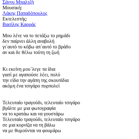
Σάννυ Μπαλτζή
Μουσική:
Λάκης Παπαδόπουλος
Εκτελεστής:
Βασίλης Καρράς
Μου λένε να το πετάξω το ρημάδι
δεν παίρνει άλλη αναβολή
γι΄αυτό το κόβω απ΄αυτό το βράδυ
αν και δε θέλω τούτη τη ζωή
Κι εκείνη μου΄λεγε τα ίδια
γιατί με αγαπούσε λέει, πολύ
την είδα την αγάπη της σκουπίδια
ακόμη ένα τσιγάρο πυρπολεί
Τελευταίο τραγούδι, τελευταίο τσιγάρο
βγάλτε με μια φωτογραφία
να το κρατάω και να γουστάρω
Τελευταίο τραγούδι, τελευταίο τσιγάρο
σε μια κορνίζα να τη βάλω
να με θυμούνται να φουμάρω