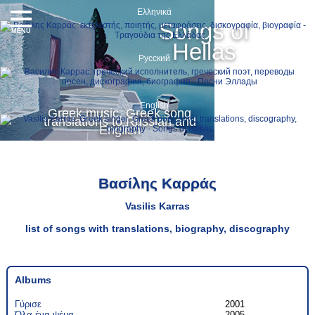
Ελληνικά
Songs of
MENU
Hellas
Русский
English
Greek music, Greek song
translations to Russian and
English
Βασίλης Καρράς
Vasilis Karras
list of songs with translations, biography, discography
Αlbums
Γύρισε
2001
Όλα ένα ψέμα
2005