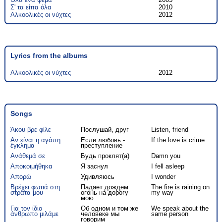
Σ' τα είπα όλα
2010
Αλκοολικές οι νύχτες
2012
Lyrics from the albums
Αλκοολικές οι νύχτες
2012
Songs
Άκου βρε φίλε
Послушай, друг
Listen, friend
Αν είναι η αγάπη
Если любовь -
If the love is crime
έγκλημα
преступление
Ανάθεμά σε
Будь проклят(а)
Damn you
Αποκοιμήθηκα
Я заснул
I fell asleep
Απορώ
Удивляюсь
I wonder
Βρέχει φωτιά στη
Падает дождем
The fire is raining on
στράτα μου
огонь на дорогу
my way
мою
Για τον ίδιο
Об одном и том же
We speak about the
άνθρωπο μιλάμε
человеке мы
same person
говорим