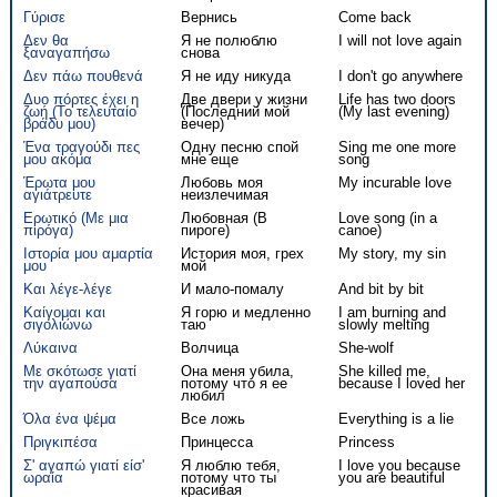
Γύρισε
Вернись
Come back
Δεν θα
Я не полюблю
I will not love again
ξαναγαπήσω
снова
Δεν πάω πουθενά
Я не иду никуда
I don't go anywhere
Δυο πόρτες έχει η
Две двери у жизни
Life has two doors
ζωή (Το τελευταίο
(Последний мой
(My last evening)
βράδυ μου)
вечер)
Ένα τραγούδι πες
Одну песню спой
Sing me one more
μου ακόμα
мне еще
song
Έρωτα μου
Любовь моя
My incurable love
αγιάτρευτε
неизлечимая
Ερωτικό (Με μια
Любовная (В
Love song (in a
πιρόγα)
пироге)
canoe)
Ιστορία μου αμαρτία
История моя, грех
My story, my sin
μου
мой
Και λέγε-λέγε
И мало-помалу
And bit by bit
Καίγομαι και
Я горю и медленно
I am burning and
σιγολιώνω
таю
slowly melting
Λύκαινα
Волчица
She-wolf
Με σκότωσε γιατί
Она меня убила,
She killed me,
την αγαπούσα
потому что я ее
because I loved her
любил
Όλα ένα ψέμα
Все ложь
Everything is a lie
Πριγκιπέσα
Принцесса
Princess
Σ' αγαπώ γιατί είσ'
Я люблю тебя,
I love you because
ωραία
потому что ты
you are beautiful
красивая