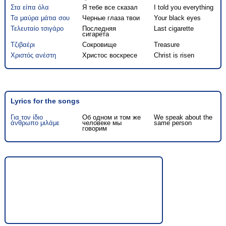
Στα είπα όλα
Я тебе все сказал
I told you everything
Τα μαύρα μάτια σου
Черные глаза твои
Your black eyes
Τελευταίο τσιγάρο
Последняя
Last cigarette
сигарета
Τζιβαέρι
Сокровище
Treasure
Χριστός ανέστη
Христос воскресе
Christ is risen
Lyrics for the songs
Για τον ίδιο
Об одном и том же
We speak about the
άνθρωπο μιλάμε
человеке мы
same person
говорим