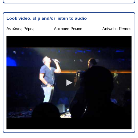
Look video, clip and/or listen to audio
Αντώνης Ρέμος
Антонис Ремос
Antwnhs Remos