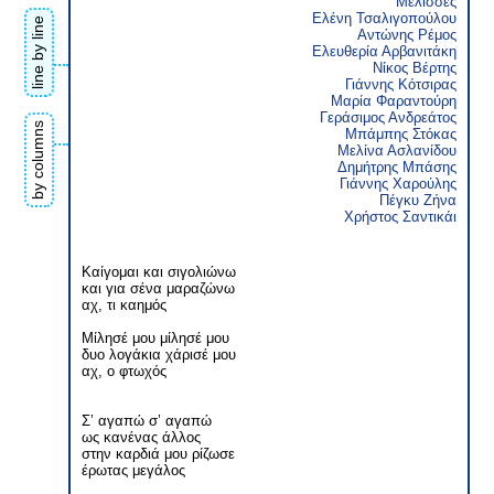
Μέλισσες
Ελένη Τσαλιγοπούλου
line by line
Αντώνης Ρέμος
Ελευθερία Αρβανιτάκη
Νίκος Βέρτης
Γιάννης Κότσιρας
Μαρία Φαραντούρη
Γεράσιμος Ανδρεάτος
by columns
Μπάμπης Στόκας
Μελίνα Ασλανίδου
Δημήτρης Μπάσης
Γιάννης Χαρούλης
Πέγκυ Ζήνα
Χρήστος Σαντικάι
Καίγομαι και σιγολιώνω
και για σένα μαραζώνω
αχ, τι καημός
Μίλησέ μου μίλησέ μου
δυο λογάκια χάρισέ μου
αχ, ο φτωχός
Σ’ αγαπώ σ’ αγαπώ
ως κανένας άλλος
στην καρδιά μου ρίζωσε
έρωτας μεγάλος