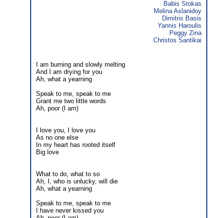
Babis Stokas
Melina Aslanidoy
Dimitris Basis
Yannis Haroulis
Peggy Zina
Christos Santikai
I am burning and slowly melting
And I am drying for you
Ah, what a yearning
Speak to me, speak to me
Grant me two little words
Ah, poor (I am)
I love you, I love you
As no one else
In my heart has rooted itself
Big love
What to do, what to so
Ah, I, who is unlucky, will die
Ah, what a yearning
Speak to me, speak to me
I have never kissed you
Ah, poor (I am)