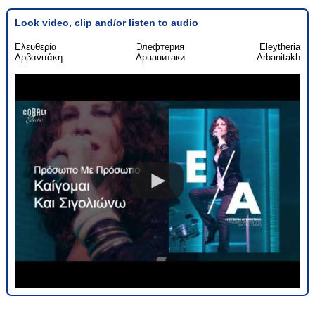
Look video, clip and/or listen to audio
Ελευθερία
Элефтерия
Eleytheria
Αρβανιτάκη
Арванитаки
Arbanitakh