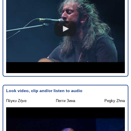
Look video, clip and/or listen to audio
Πέγκυ Ζήνα
Пегги Зина
Pegky Zhna