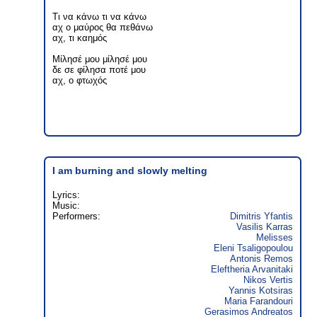
Τι να κάνω τι να κάνω
αχ ο μαύρος θα πεθάνω
αχ, τι καημός
Μίλησέ μου μίλησέ μου
δε σε φίλησα ποτέ μου
αχ, ο φτωχός
I am burning and slowly melting
Lyrics:
Music:
Performers:
Dimitris Yfantis
Vasilis Karras
Melisses
Eleni Tsaligopoulou
Antonis Remos
Eleftheria Arvanitaki
Nikos Vertis
Yannis Kotsiras
Maria Farandouri
Gerasimos Andreatos