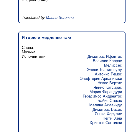
Translated by
Marina Boronina
Я горю и медленно таю
Слова:
Музыка:
Исполнители:
Димитрис Ифантис
Василис Каррас
Мелиссес
Элени Тсалигопулу
Антонис Ремос
Элефтерия Арванитаки
Никос Вертис
Яннис Котсирас
Мария Фарандури
Герасимос Андреатос
Бабис Стокас
Мелина Асланиду
Димитрис Басис
Яннис Харулис
Пегги Зина
Христос Сантикаи