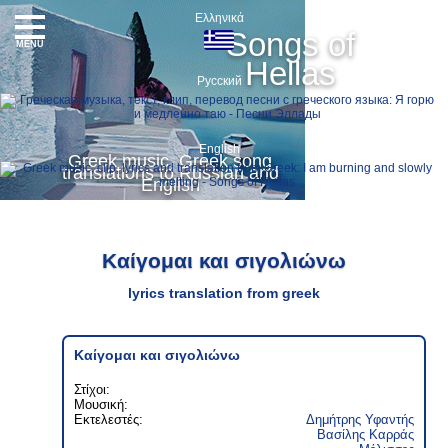
Ελληνικά
Songs of
MENU
Hellas
Русский
English
Greek music, Greek song
translations to Russian and
English
Καίγομαι και σιγολιώνω
lyrics translation from greek
Καίγομαι και σιγολιώνω
Στίχοι:
Μουσική:
Εκτελεστές:
Δημήτρης Υφαντής
Βασίλης Καρράς