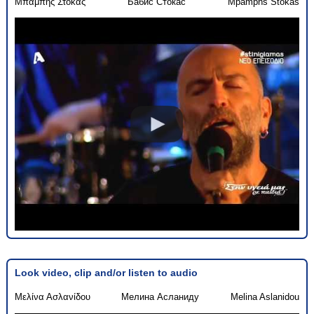
Μπάμπης Στόκας
Бабис Стокас
Mpamphs Stokas
Look video, clip and/or listen to audio
Μελίνα Ασλανίδου
Мелина Асланиду
Melina Aslanidou