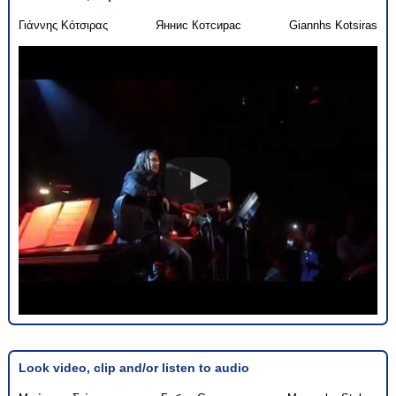
Γιάννης Κότσιρας
Яннис Котсирас
Giannhs Kotsiras
Look video, clip and/or listen to audio