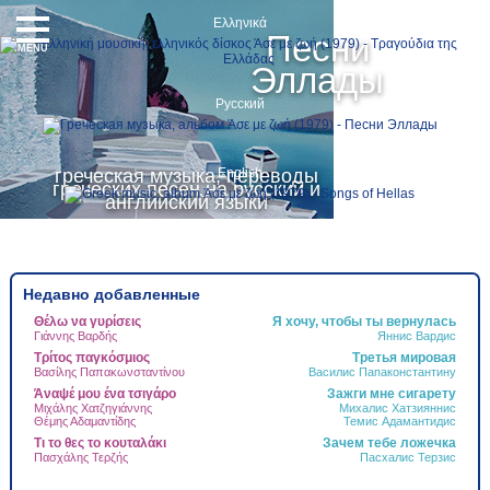
Ελληνικά
Песни
MENU
Эллады
Русский
греческая музыка, переводы
English
греческих песен на русский и
английский языки
Недавно добавленные
Θέλω να γυρίσεις
Я хочу, чтобы ты вернулась
Τ
Γιάννης Βαρδής
Яннис Вардис
Τ
Δ
Τρίτος παγκόσμιος
Третья мировая
Ψ
Βασίλης Παπακωνσταντίνου
Василис Папаконстантину
Γ
Άναψέ μου ένα τσιγάρο
Зажги мне сигарету
Ν
Μιχάλης Χατζηγιάννης
Михалис Хатзияннис
Θέμης Αδαμαντίδης
Темис Адамантидис
Α
Τι το θες το κουταλάκι
Зачем тебе ложечка
Τ
Πασχάλης Τερζής
Пасхалис Терзис
Ά