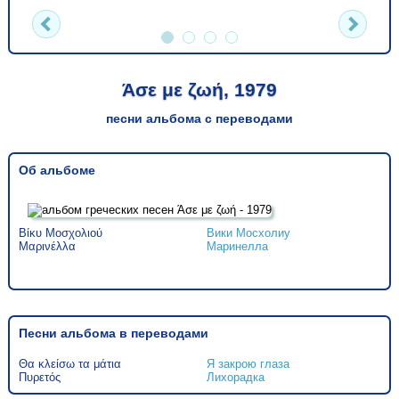
Άσε με ζωή, 1979
песни альбома с переводами
Об альбоме
Βίκυ Μοσχολιού
Вики Мосхолиу
Μαρινέλλα
Маринелла
Песни альбома в переводами
Θα κλείσω τα μάτια
Я закрою глаза
Πυρετός
Лихорадка