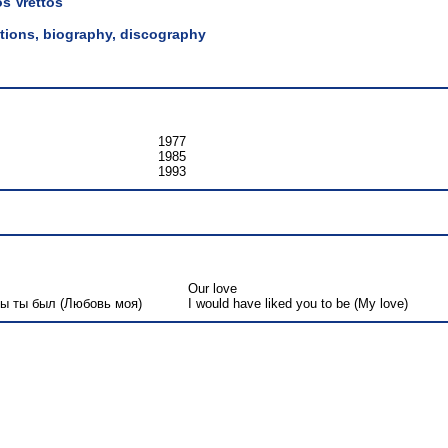
os Vrettos
lations, biography, discography
1977
1985
1993
Our love
бы ты был (Любовь моя)
I would have liked you to be (My love)