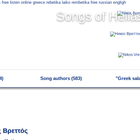
Songs of Hella
4)
Song authors (583)
"Greek sal
ς Βρεττός