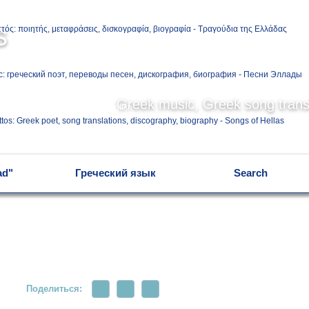
Ελληνικά
s
Русский
Greek music, Greek song transl
English
ad"
Греческий язык
Search
Поделиться: