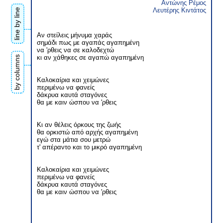
Αντώνης Ρέμος
Λευτέρης Κιντάτος
line by line
Αν στείλεις μήνυμα χαράς
σημάδι πως με αγαπάς αγαπημένη
να 'ρθεις να σε καλοδεχτώ
κι αν χάθηκες σε αγαπώ αγαπημένη
by columns
Καλοκαίρια και χειμώνες
περιμένω να φανείς
δάκρυα καυτά σταγόνες
θα με καιν ώσπου να 'ρθεις
Κι αν θέλεις όρκους της ζωής
θα ορκιστώ από αρχής αγαπημένη
εγώ στα μάτια σου μετρώ
τ' απέραντο και το μικρό αγαπημένη
Καλοκαίρια και χειμώνες
περιμένω να φανείς
δάκρυα καυτά σταγόνες
θα με καιν ώσπου να 'ρθεις