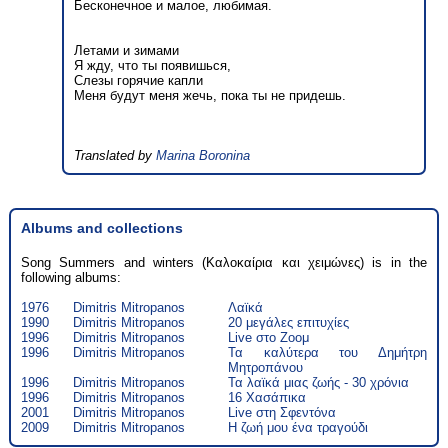
Бесконечное и малое, любимая.
Летами и зимами
Я жду, что ты появишься,
Слезы горячие капли
Меня будут меня жечь, пока ты не придешь.
Translated by
Marina Boronina
Albums and collections
Song Summers and winters (Καλοκαίρια και χειμώνες) is in the
following albums:
1976
Dimitris Mitropanos
Λαϊκά
1990
Dimitris Mitropanos
20 μεγάλες επιτυχίες
1996
Dimitris Mitropanos
Live στο Ζοομ
1996
Dimitris Mitropanos
Τα καλύτερα του Δημήτρη
Μητροπάνου
1996
Dimitris Mitropanos
Τα λαϊκά μιας ζωής - 30 χρόνια
1996
Dimitris Mitropanos
16 Χασάπικα
2001
Dimitris Mitropanos
Live στη Σφεντόνα
2009
Dimitris Mitropanos
Η ζωή μου ένα τραγούδι