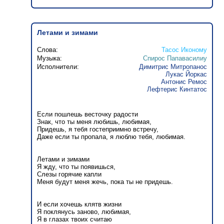
Летами и зимами
Слова:
Тасос Иконому
Музыка:
Спирос Папавасилиу
Исполнители:
Димитрис Митропанос
Лукас Йоркас
Антонис Ремос
Лефтерис Кинтатос
Если пошлешь весточку радости
Знак, что ты меня любишь, любимая,
Придешь, я тебя гостеприимно встречу,
Даже если ты пропала, я люблю тебя, любимая.
Летами и зимами
Я жду, что ты появишься,
Слезы горячие капли
Меня будут меня жечь, пока ты не придешь.
И если хочешь клятв жизни
Я поклянусь заново, любимая,
Я в глазах твоих считаю