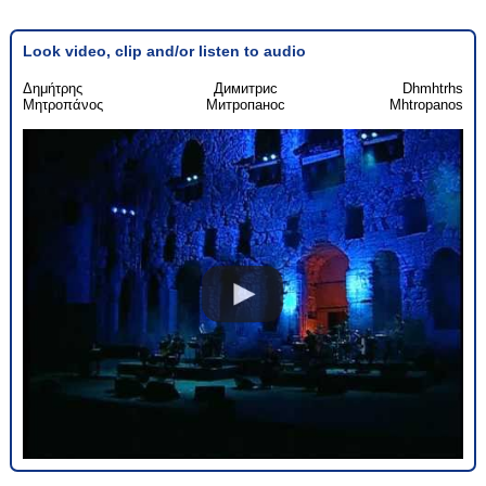
Look video, clip and/or listen to audio
Δημήτρης
Димитрис
Dhmhtrhs
Μητροπάνος
Митропанос
Mhtropanos