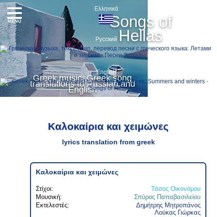
Ελληνικά
Songs of
MENU
Hellas
Русский
English
Greek music, Greek song
translations to Russian and
English
Καλοκαίρια και χειμώνες
lyrics translation from greek
Καλοκαίρια και χειμώνες
Στίχοι:
Τάσος Οικονόμου
Μουσική:
Σπύρος Παπαβασιλείου
Εκτελεστές:
Δημήτρης Μητροπάνος
Λούκας Γιώρκας