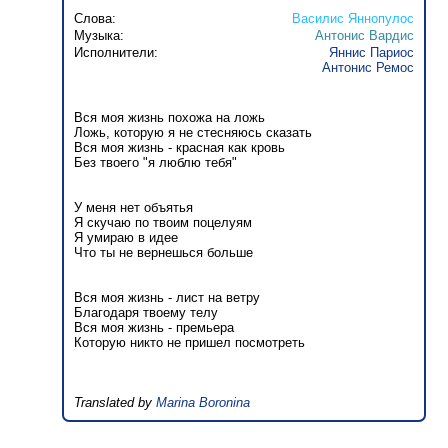
Слова:
Василис Яннопулос
Музыка:
Антонис Вардис
Исполнители:
Яннис Париос
Антонис Ремос
Вся моя жизнь похожа на ложь
Ложь, которую я не стесняюсь сказать
Вся моя жизнь - красная как кровь
Без твоего "я люблю тебя"
У меня нет объятья
Я скучаю по твоим поцелуям
Я умираю в идее
Что ты не вернешься больше
Вся моя жизнь - лист на ветру
Благодаря твоему телу
Вся моя жизнь - премьера
Которую никто не пришел посмотреть
Translated by
Marina Boronina