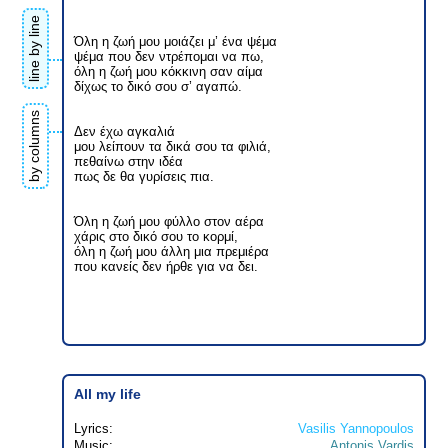
line by line
Όλη η ζωή μου μοιάζει μ’ ένα ψέμα
ψέμα που δεν ντρέπομαι να πω,
όλη η ζωή μου κόκκινη σαν αίμα
δίχως το δικό σου σ’ αγαπώ.
by columns
Δεν έχω αγκαλιά
μου λείπουν τα δικά σου τα φιλιά,
πεθαίνω στην ιδέα
πως δε θα γυρίσεις πια.
Όλη η ζωή μου φύλλο στον αέρα
χάρις στο δικό σου το κορμί,
όλη η ζωή μου άλλη μια πρεμιέρα
που κανείς δεν ήρθε για να δει.
All my life
Lyrics:
Vasilis Yannopoulos
Music:
Antonis Vardis