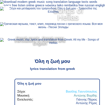
Ελληνικά
Songs of
MENU
Hellas
Русский
English
Greek music, Greek song
translations to Russian and
English
Όλη η ζωή μου
lyrics translation from greek
Όλη η ζωή μου
Στίχοι:
Βασίλης Γιαννόπουλος
Μουσική:
Αντώνης Βαρδής
Εκτελεστές:
Γιάννης Πάριος
Αντώνης Ρέμος