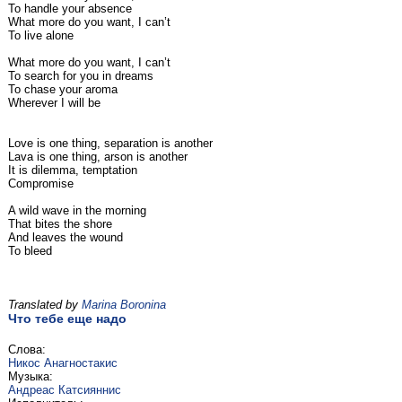
To handle your absence
What more do you want, I can’t
To live alone
What more do you want, I can’t
To search for you in dreams
To chase your aroma
Wherever I will be
Love is one thing, separation is another
Lava is one thing, arson is another
It is dilemma, temptation
Compromise
A wild wave in the morning
That bites the shore
And leaves the wound
To bleed
Translated by
Marina Boronina
Что тебе еще надо
Слова:
Никос Анагностакис
Музыка:
Андреас Катсияннис