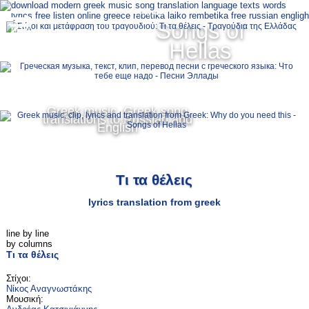
Ελληνικά
Songs of
MENU
Hellas
Русский
English
Greek music, Greek song
translations to Russian and
English
Τι τα θέλεις
lyrics translation from greek
line by line
by columns
Τι τα θέλεις
Στίχοι:
Νίκος Αναγνωστάκης
Μουσική: