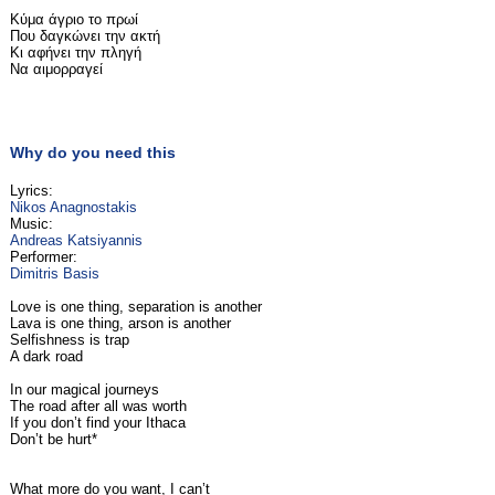
Κύμα άγριο το πρωί
Που δαγκώνει την ακτή
Κι αφήνει την πληγή
Να αιμορραγεί
Why do you need this
Lyrics:
Nikos Anagnostakis
Music:
Andreas Katsiyannis
Performer:
Dimitris Basis
Love is one thing, separation is another
Lava is one thing, arson is another
Selfishness is trap
A dark road
In our magical journeys
The road after all was worth
If you don’t find your Ithaca
Don’t be hurt*
What more do you want, I can’t