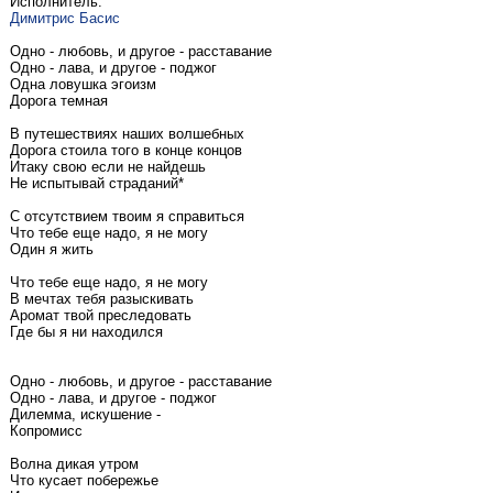
Исполнитель:
Димитрис Басис
Одно - любовь, и другое - расставание
Одно - лава, и другое - поджог
Одна ловушка эгоизм
Дорога темная
В путешествиях наших волшебных
Дорога стоила того в конце концов
Итаку свою если не найдешь
Не испытывай страданий*
С отсутствием твоим я справиться
Что тебе еще надо, я не могу
Один я жить
Что тебе еще надо, я не могу
В мечтах тебя разыскивать
Аромат твой преследовать
Где бы я ни находился
Одно - любовь, и другое - расставание
Одно - лава, и другое - поджог
Дилемма, искушение -
Копромисс
Волна дикая утром
Что кусает побережье