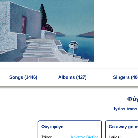
MENU
Songs (1446)
Albums (427)
Singers (40
Φύγ
lyrics tran
Φύγε φύγε
Go away go 
Στίχοι:
Κώστας Βίρβος
Lyrics: