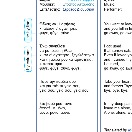
Μουσική:
Στράτος Ατταλίδης
Music:
Εκτελεστής:
Στράτος Διονυσίου
Performer:
line by line
Θέλεις να μ' αφήσεις
You want to lea
κι άλλον ν' αγαπήσεις,
and you fell in l
φύγε, φύγε, φύγε.
go away, go awa
Έχω συνηθίσει
I got used
να με τρώει η θλίψη
that sorrow eats
by columns
κι αν σ' αγάπησα, ξεγελάστηκα
Even if loved y
και τη μοίρα μου καταράστηκα,
and I cursed my 
καταράστηκα,
I cursed,
φύγε, φύγε, φύγε, φύγε.
go away, go awa
Πάρε την καρδιά σου
Take your heart
και για πάντα γεια σου,
and forever "bye
γεια σου, γεια σου, γεια σου.
bye, bye, bye.
Στο βαρύ μου πόνο
In my deep pain
άφησέ με μόνο,
leave me alone,
μόνο, μόνο, μόνο.
Alone, alone, al
Translated by
Ma