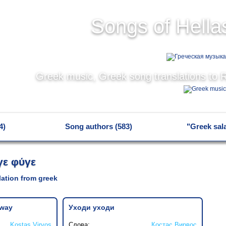
Songs of Hella
Greek music, Greek song translations to 
4)
Song authors (583)
"Greek sal
ε φύγε
slation from greek
away
Уходи уходи
Kostas Virvos
Слова:
Костас Вирвос