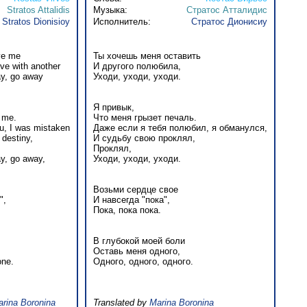
Stratos Attalidis
Музыка:
Стратос Атталидис
Stratos Dionisioy
Исполнитель:
Стратос Дионисиу
ve me
Ты хочешь меня оставить
ove with another
И другого полюбила,
y, go away
Уходи, уходи, уходи.
Я привык,
 me.
Что меня грызет печаль.
ou, I was mistaken
Даже если я тебя полюбил, я обманулся,
destiny,
И судьбу свою проклял,
Проклял,
y, go away,
Уходи, уходи, уходи.
Возьми сердце свое
",
И навсегда "пока",
Пока, пока пока.
В глубокой моей боли
Оставь меня одного,
one.
Одного, одного, одного.
rina Boronina
Translated by
Marina Boronina