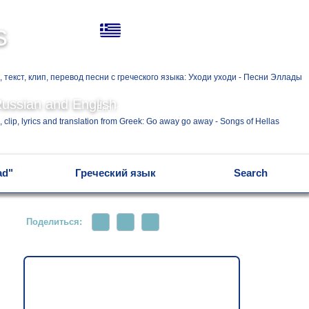
Ελληνικά
s
Русский
Russian and English
English
ad"
Греческий язык
Search
Поделиться: