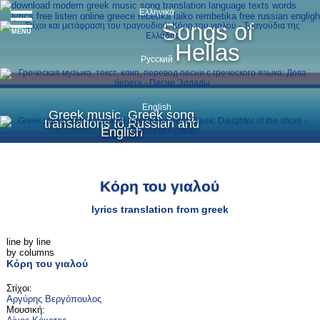
Ελληνικά
Songs of
MENU
Hellas
Русский
English
Greek music, Greek song
translations to Russian and
English
Κόρη του γιαλού
lyrics translation from greek
line by line
by columns
Κόρη του γιαλού
Στίχοι:
Αργύρης Βεργόπουλος
Μουσική: