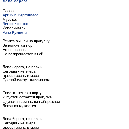
Дева берега
Слова:
Аргирис Вергопулос
Музыка:
Линос Кокотос
Исполнитель:
Рена Кумиоти
Ребята вышли на прогулку
Заполняется порт
Но ее парень
Не возвращается к ней
Дева берега, не плачь
Сегодня - не вчера
Брось горечь в море
Сделай слезу талисманом
Свистит ветер в порту
И пустой остается прогулка
Одинокая сейчас на набережной
Девушка мужается
Дева берега, не плачь
Сегодня - не вчера
Брось горечь в море