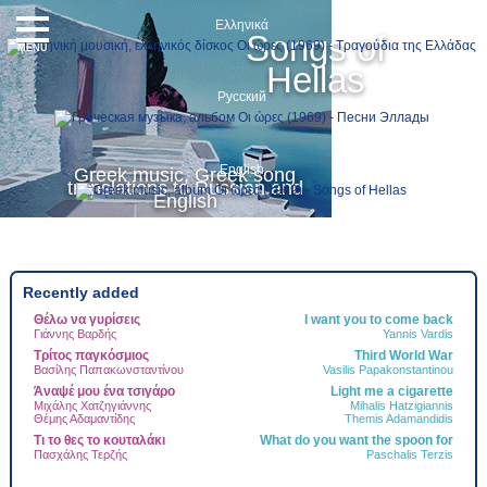
Ελληνικά
Songs of
MENU
Hellas
Русский
English
Greek music, Greek song
translations to Russian and
English
Recently added
Θέλω να γυρίσεις
I want you to come back
Τ
Γιάννης Βαρδής
Yannis Vardis
Τ
Δ
Τρίτος παγκόσμιος
Third World War
Ψ
Βασίλης Παπακωνσταντίνου
Vasilis Papakonstantinou
Γ
Άναψέ μου ένα τσιγάρο
Light me a cigarette
Ν
Μιχάλης Χατζηγιάννης
Mihalis Hatzigiannis
Θέμης Αδαμαντίδης
Themis Adamandidis
Α
Τι το θες το κουταλάκι
What do you want the spoon for
Τ
Πασχάλης Τερζής
Paschalis Terzis
Ά