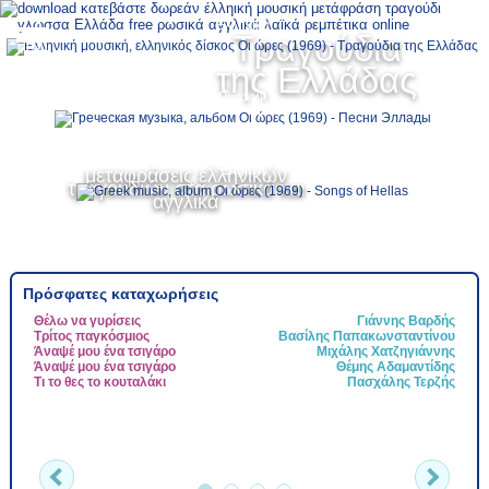
Ελληνικά
Τραγούδια
MENU
της Ελλάδας
Русский
English
μεταφράσεις ελληνικών
τραγουδιών στα ρωσικά και
αγγλικά
Πρόσφατες καταχωρήσεις
Θέλω να γυρίσεις
Γιάννης Βαρδής
Τ
Τρίτος παγκόσμιος
Βασίλης Παπακωνσταντίνου
Τ
Άναψέ μου ένα τσιγάρο
Μιχάλης Χατζηγιάννης
Ψ
Άναψέ μου ένα τσιγάρο
Θέμης Αδαμαντίδης
Ν
Τι το θες το κουταλάκι
Πασχάλης Τερζής
Τ