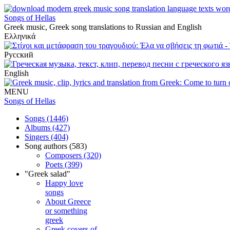
Songs of Hellas
Greek music, Greek song translations to Russian and English
Ελληνικά
Русский
English
MENU
Songs of Hellas
Songs (1446)
Albums (427)
Singers (404)
Song authors (583)
Composers (320)
Poets (399)
"Greek salad"
Happy love
songs
About Greece
or something
greek
Greek covers of