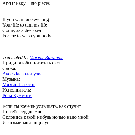
And the sky - into pieces
If you want one evening
Your life to turn my life
Come, as a deep sea
For me to wash you body.
Translated by
Marina Boronina
Приди, чтобы погасить свет
Слова:
Акос Даскалопулос
Музыка:
Мимис Плессас
Исполнитель:
Рена Кумиоти
Если ты хочешь услышать, как стучит
По тебе сердце мое
Склонись какой-нибудь ночью надо мной
И возьми мои поцелуи