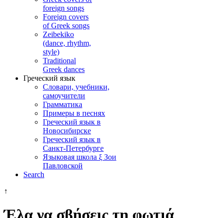
foreign songs
Foreign covers
of Greek songs
Zeibekiko
(dance, rhythm,
style)
Traditional
Greek dances
Греческий язык
Словари, учебники,
самоучители
Грамматика
Примеры в песнях
Греческий язык в
Новосибирске
Греческий язык в
Санкт-Петербурге
Языковая школа ξ Зои
Павловской
Search
↑
Έλα να σβήσεις τη φωτιά