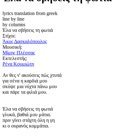
lyrics translation from greek
line by line
by columns
Έλα να σβήσεις τη φωτιά
Στίχοι:
Άκος Δασκαλόπουλος
Μουσική:
Μίμης Πλέσσας
Εκτελεστής:
Ρένα Κουμιώτη
Αν θες ν' ακούσεις πώς χτυπά
για σένα η καρδιά μου
σκύψε μια νύχτα πάνω μου
και πάρε τα φιλιά μου.
Έλα να σβήσεις τη φωτιά
γλυκά, βαθιά μου μάτια.
πριν γίνει στάχτη όλη η γη
κι ο ουρανός κομμάτια.