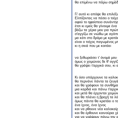
θα επιμένω να πάρω σημάδι
Γι' αυτό κι απόψε θα επιλ
Ελπίζοντας να πέσει ο τοίχο
αφού το ηφαίστειο συνάντη
έτσι κι εμείς θα γίνουμε ένα
βάζω τα χέρια μου για πρώτ
σ'αγγίζω σε νιώθω με αγάπ
μα κάτι στο δρόμο με κρατά
είναι ο τοίχος παγωμένος μ
κι η σκιά που με κοιτάει
να ξεθωριάσει τ' όνομά μου 
όμως ο χειμώνας δε θ' αγγίζ
θα γράψει τ'αρχικά σου, κι 
Κι όσο υπάρχουνε τα καλοκ
θα περνάνε πάντα τα ζευγά
και θα γράφουν τα συνθήμα
μια καρδιά και πάνω τ'αρχι
και μετά θα έρχονται χειμώ
και θα πλένει η βροχή τα λό
όμως πάντα θα κρατάει ο το
ένα ίχνος, ένα ίχνος
και να ρθουνε νέα καλοκαίρ
και θα έρθουνε καινούρια χ
για να γράψουν πάνω την 