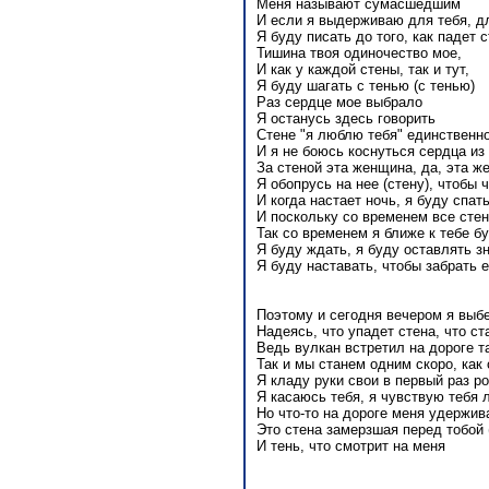
Меня называют сумасшедшим
И если я выдерживаю для тебя, д
Я буду писать до того, как падет 
Тишина твоя одиночество мое,
И как у каждой стены, так и тут,
Я буду шагать с тенью (с тенью)
Раз сердце мое выбрало
Я останусь здесь говорить
Стене "я люблю тебя" единственн
И я не боюсь коснуться сердца из
За стеной эта женщина, да, эта ж
Я обопрусь на нее (стену), чтобы 
И когда настает ночь, я буду спат
И поскольку со временем все сте
Так со временем я ближе к тебе б
Я буду ждать, я буду оставлять з
Я буду наставать, чтобы забрать е
Поэтому и сегодня вечером я выб
Надеясь, что упадет стена, что с
Ведь вулкан встретил на дороге 
Так и мы станем одним скоро, как 
Я кладу руки свои в первый раз р
Я касаюсь тебя, я чувствую тебя
Но что-то на дороге меня удержив
Это стена замерзшая перед тобой 
И тень, что смотрит на меня