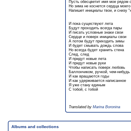
Пусть обесцветит имя мое рядом 
Но зима не коснется сердца моего
Напишет инициалы твои, и снизу "н
И пока существуют лета
Будут проходить всегда пары
И писать условные знаки свои
Сердце и поверх инициалы свои
А потом будут приходить зимы
И будет смывать дождь слова
Но всегда будет хранить стена
След, след
И придут новые лета
И придут новые руки
Чтобы написать поверх любовь
Баллончиком, ручкой, чем-нибудь
И как вращаются годы
И как удерживается написанное
Я уже стану единым
С тобой, с тобой
Translated by
Marina Boronina
Albums and collections