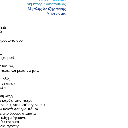
Δημήτρης Κοντόπουλος
Μιχάλης Χατζηγιάννης
Μηδενιστής
 εδώ
πώ
 πρόσωπό σου
ώ,
οίχο μιλώ
σένα ζω,
 πέσει και μέσα να μπω,
κι εδώ,
τη σκιά),
έξει
όνη λέξη
ία καρδιά από πέτρα
υναίκα, ναι αυτή η γυναίκα
ω κοντά σου για πάντα
αι στο δρόμο, σταμάτα
 τείχη πέφτουνε
 θα έρχομαι
άδια αγάπης