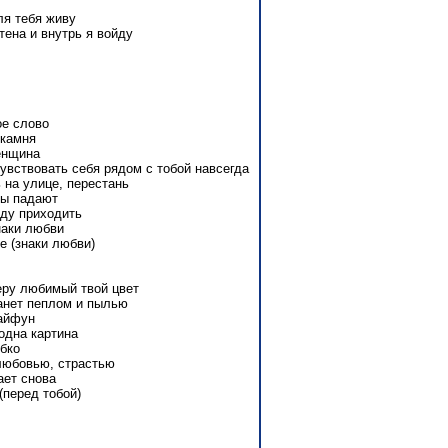
ля тебя живу
стена и внутрь я войду
ое слово
 камня
енщина
чувствовать себя рядом с тобой навсегда
ь на улице, перестань
ны падают
уду приходить
наки любви
е (знаки любви)
еру любимый твой цвет
танет пеплом и пылью
тайфун
одна картина
обко
 любовью, страстью
ает снова
(перед тобой)