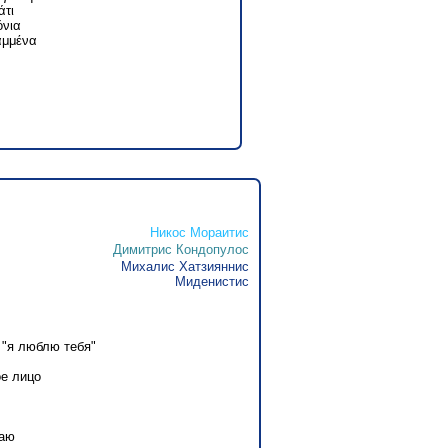
άτι
όνια
αμμένα
Никос Мораитис
Димитрис Кондопулос
Михалис Хатзияннис
Миденистис
,
 "я люблю тебя"
ое лицо
ваю