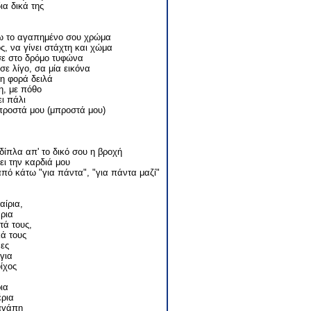
α δικά της
έξω το αγαπημένο σου χρώμα
ς, να γίνει στάχτη και χώμα
σε στο δρόμο τυφώνα
 σε λίγο, σα μία εικόνα
η φορά δειλά
η, με πόθο
ει πάλι
προστά μου (μπροστά μου)
δίπλα απ' το δικό σου η βροχή
ει την καρδιά μου
από κάτω "για πάντα", "για πάντα μαζί"
αίρια,
ρια
τά τους,
κά τους
νες
για
ίχος
ια
έρια
αγάπη