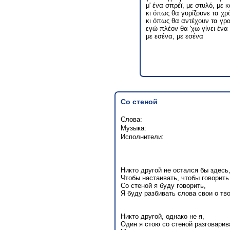
μ' ένα σπρέϊ, με στυλό, με κ
κι όπως θα γυρίζουνε τα χρ
κι όπως θα αντέχουν τα γρ
εγώ πλέον θα 'χω γίνει ένα
με εσένα, με εσένα
Со стеной
Слова:
Музыка:
Исполнители:
Никто другой не остался бы здесь
Чтобы настаивать, чтобы говорить
Со стеной я буду говорить,
Я буду разбивать слова свои о тв
Никто другой, однако не я,
Один я стою со стеной разговари