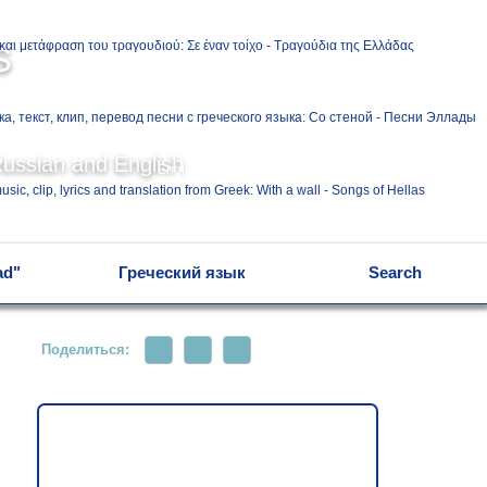
Ελληνικά
s
Русский
Russian and English
English
ad"
Греческий язык
Search
Поделиться: