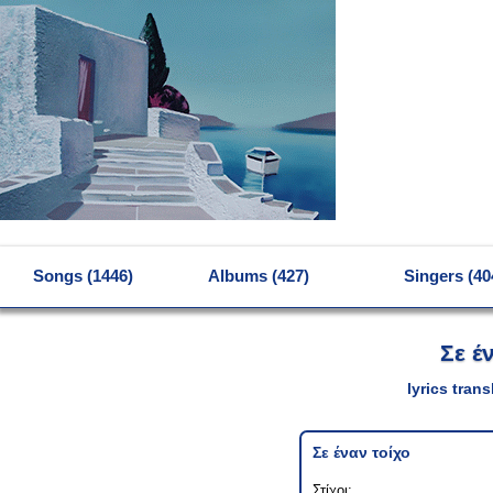
MENU
Songs (1446)
Albums (427)
Singers (40
Σε έ
lyrics tran
Σε έναν τοίχο
Στίχοι: