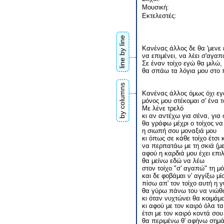
Μουσική:
Εκτελεστές:
line by line
Κανένας άλλος δε θα 'μενε
να επιμένει, να λέει σ'αγα
Σε έναν τοίχο εγώ θα μιλώ,
θα σπάω τα λόγια μου στο
by columns
Κανένας άλλος όμως όχι εγ
μόνος μου στέκομαι σ' ένα τ
Με λένε τρελό
κι αν αντέχω για σένα, για 
θα γράφω μέχρι ο τοίχος να
η σιωπή σου μοναξιά μου
κι όπως σε κάθε τοίχο έτσι 
να περπατάω με τη σκιά (με 
αφού η καρδιά μου έχει επιλ
θα μείνω εδώ να λέω
στον τοίχο "σ' αγαπώ" τη μ
και δε φοβάμαι ν' αγγίξω μ
πίσω απ' τον τοίχο αυτή η γ
θα γύρω πάνω του να νιώθ
κι όταν νυχτώνει θα κοιμάμ
κι αφού με τον καιρό όλα τα
έτσι με τον καιρό κοντά σου
θα περιμένω θ' αφήνω σημ