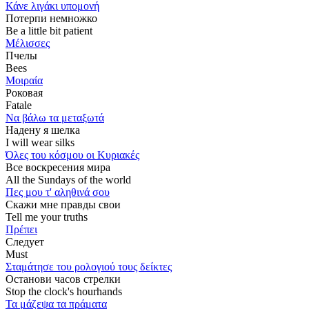
Κάνε λιγάκι υπομονή
Потерпи немножко
Be a little bit patient
Μέλισσες
Пчелы
Bees
Μοιραία
Роковая
Fatale
Να βάλω τα μεταξωτά
Надену я шелка
I will wear silks
Όλες του κόσμου οι Κυριακές
Все воскресения мира
All the Sundays of the world
Πες μου τ' αληθινά σου
Скажи мне правды свои
Tell me your truths
Πρέπει
Следует
Must
Σταμάτησε του ρολογιού τους δείκτες
Останови часов стрелки
Stop the clock's hourhands
Τα μάζεψα τα πράματα