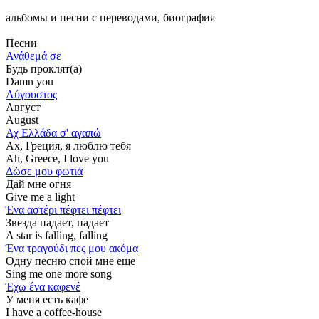
альбомы и песни с переводами, биография
Песни
Ανάθεμά σε
Будь проклят(а)
Damn you
Αύγουστος
Август
August
Αχ Ελλάδα σ' αγαπώ
Ах, Греция, я люблю тебя
Ah, Greece, I love you
Δώσε μου φωτιά
Дай мне огня
Give me a light
Ένα αστέρι πέφτει πέφτει
Звезда падает, падает
A star is falling, falling
Ένα τραγούδι πες μου ακόμα
Одну песню спой мне еще
Sing me one more song
Έχω ένα καφενέ
У меня есть кафе
I have a coffee-house