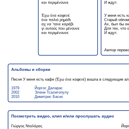
και περιμένουνε
И ждут.
Έχω ένα καφενέ
У меня есть к
ένα παλιό ρημάδι
Старый облом
αχ να ‘τανε καράβι
Ах, был бы о
γι αυτούς που μένουνε
Для тех, что 
και περιμένουνε
И ждут.
Автор перев
Альбомы и сборки
Песня У меня есть кафе (Έχω ένα καφενέ) вошла в следующие а
1979
Йоргос Даларас
2002
Элени Тсалигопулу
2010
Димитрис Басис
Посмотреть видео, клип и/или прослушать аудио
Γιώργος Νταλάρας
Йор