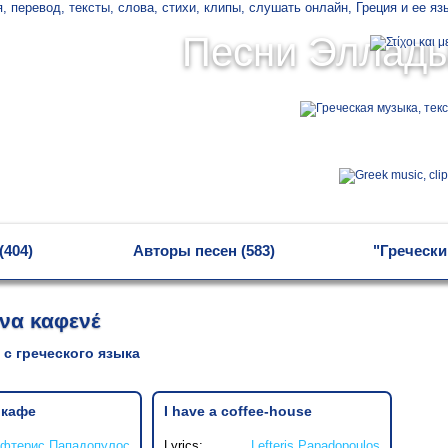
Песни Эллад
(404)
Авторы песен (583)
"Гречески
να καφενέ
 с греческого языка
 кафе
I have a coffee-house
фтерис Пападопулос
Lyrics:
Lefteris Papadopoulos