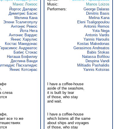
Манос Лоизос
Music:
Manos Loizos
Йоргос Даларас
Performers:
George Dalaras
Димитрис Басис
Dimitris Basis
Мелина Кана
Melina Kana
Элени Тсалигопулу
Eleni Tsaligopoulou
Антонис Ремос
Antonis Remos
Йота Нега
Yota Nega
Антонис Вардис
Antonis Vardis
Яннис Харулис
Yannis Haroulis
Костас Македонас
Kostas Makedonas
Герасимос Андреатос
Gerasimos Andreatos
Бабис Стокас
Babis Stokas
Наташа Бофилиу
Natassa Bofiliou
Деспина Ванди
Despina Vandi
лтиадис Пасхалидис
Miltiadis Pashalidis
Яннис Котсирас
Yannis Kotsiras
кафе
I have a coffee-house
,
aside of the seashore,
а слеза
it is built by tear
ются
of those, who stay
and wait.
афе,
I have a coffee-house
ает все то же
which listens all the same
утешествиях
about ships and voyages
ются
of those, who stay