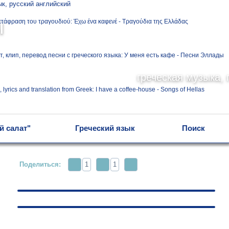
Ελληνικά
ы
Русский
греческая музыка, 
English
й салат"
Греческий язык
Поиск
Поделиться:
1
1