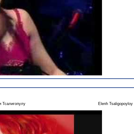
и Тсалигопулу
Elenh Tsaligopoyloy