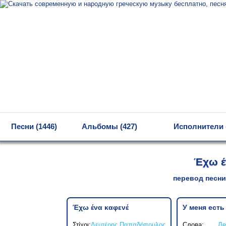
MENU
Песни (1446)
Альбомы (427)
Исполнители 
Έχω έ
перевод песни
Έχω ένα καφενέ
У меня есть
Στίχοι:
Λευτέρης Παπαδόπουλος
Слова:
Ле