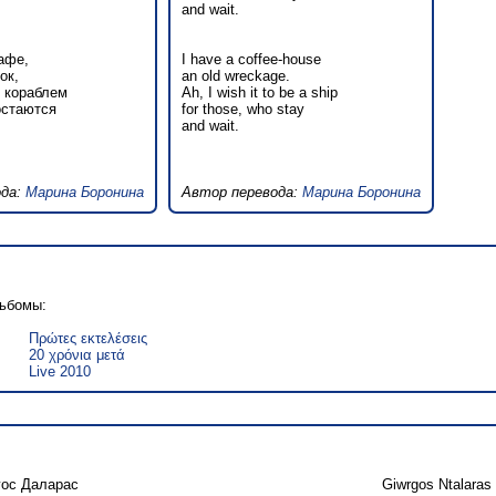
and wait.
афе,
I have a coffee-house
ок,
an old wreckage.
н кораблем
Ah, I wish it to be a ship
остаются
for those, who stay
and wait.
ода:
Марина Боронина
Автор перевода:
Марина Боронина
льбомы:
Πρώτες εκτελέσεις
20 χρόνια μετά
Live 2010
гос Даларас
Giwrgos Ntalaras