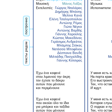
Μουσική:
Μάνος Λοΐζος
Музыка:
Εκτελεστές:
Γιώργος Νταλάρας
Исполнители:
Δημήτρης Μπάσης
Μελίνα Κανά
Ελένη Τσαλιγοπούλου
построчно
Αντώνης Ρέμος
Γιώτα Νέγκα
Αντώνης Βαρδής
Γιάννης Χαρούλης
Κώστας Μακεδόνας
Γεράσιμος Ανδρεάτος
тексты рядом
Μπάμπης Στόκας
Νατάσσα Μποφίλιου
Δέσποινα Βανδή
Μιλτιάδης Πασχαλίδης
Ми
Γιάννης Κότσιρας
Έχω ένα καφενέ
У меня есть 
στου λιμανιού την άκρη
На порта краю
τον έχτισε το δάκρυ
Его выстроил
αυτών που μένουνε
Тех, что оста
και περιμένουνε
И ждут.
Έχω ένα καφενέ
У меня есть к
που ακούει όλο τα ίδια
Которое слуш
για μπάρκα και ταξίδια
О лодках и п
αυτών που μένουνε
Тех, что оста