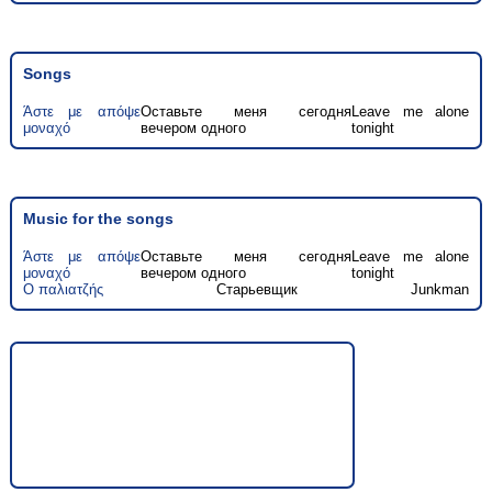
Songs
Άστε με απόψε
Оставьте меня сегодня
Leave me alone
μοναχό
вечером одного
tonight
Music for the songs
Άστε με απόψε
Оставьте меня сегодня
Leave me alone
μοναχό
вечером одного
tonight
Ο παλιατζής
Старьевщик
Junkman