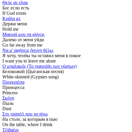
Θεός αν είναι
Бог если есть
If God exists
Κράτα με
Держи меня
Hold me
Μακριά μου να φύγεις
Далеко от меня уйди
Go far away from me
Να μ' αφήσεις ήσυχη θέλω
Я хочу, чтобы ты оставил меня в покое
I want you to leave me alone
Ο μπαλαμός (Το τραγούδι των γύφτων)
Белокожий (Цыганская песня)
White-skinned (Gypsies song)
Πριγκιπέσα
Принцесса
Princess
Σκόνη
Пыль
Dust
Στο τραπέζι που τα πίνω
На столе, за которым я пью
On the table, where I drink
Τζιβαέρι