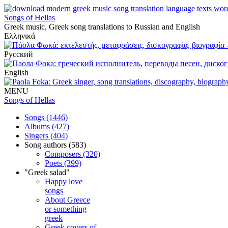
Songs of Hellas
Greek music, Greek song translations to Russian and English
Ελληνικά
Русский
English
MENU
Songs of Hellas
Songs (1446)
Albums (427)
Singers (404)
Song authors (583)
Composers (320)
Poets (399)
"Greek salad"
Happy love
songs
About Greece
or something
greek
Greek covers of