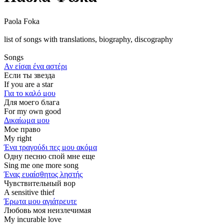
Paola Foka
list of songs with translations, biography, discography
Songs
Αν είσαι ένα αστέρι
Если ты звезда
If you are a star
Για το καλό μου
Для моего блага
For my own good
Δικαίωμα μου
Мое право
My right
Ένα τραγούδι πες μου ακόμα
Одну песню спой мне еще
Sing me one more song
Ένας ευαίσθητος ληστής
Чувствительный вор
A sensitive thief
Έρωτα μου αγιάτρευτε
Любовь моя неизлечимая
My incurable love