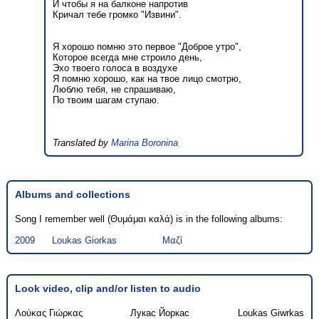
И чтобы я на балконе напротив
Кричал тебе громко "Извини".
Я хорошо помню это первое "Доброе утро",
Которое всегда мне строило день,
Эхо твоего голоса в воздухе
Я помню хорошо, как на твое лицо смотрю,
Люблю тебя, не спрашиваю,
По твоим шагам ступаю.
Translated by
Marina Boronina
Albums and collections
Song I remember well (Θυμάμαι καλά) is in the following albums:
2009
Loukas Giorkas
Μαζί
Look video, clip and/or listen to audio
Λούκας Γιώρκας
Лукас Йоркас
Loukas Giwrkas