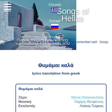
Ελληνικά
Songs of
MENU
Hellas
Русский
English
Greek music, Greek song
translations to Russian and
English
Θυμάμαι καλά
lyrics translation from greek
Θυμάμαι καλά
Στίχοι:
Θάνος Παπανικολάου
Μουσική:
Γιώργος Θεοφάνους
Εκτελεστής:
Λούκας Γιώρκας