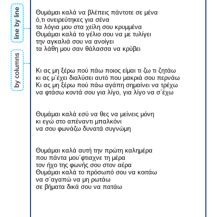
line by line
Θυμάμαι καλά να βλέπεις πάντοτε σε μένα
ό,τι ονειρεύτηκες για σένα
τα λόγια μου στα χείλη σου κρυμμένα
Θυμάμαι καλά το γέλιο σου να με τυλίγει
την αγκαλιά σου να ανοίγει
τα λάθη μου σαν θάλασσα να κρύβει
by columns
Κι ας μη ξέρω πού πάω ποιος είμαι τι ζω τι ζητάω
κι ας μ΄έχει διαλύσει αυτό που μακριά σου περνάω
Κι ας μη ξέρω πού πάω αγάπη σημαίνει να τρέχω
να φτάσω κοντά σου για λίγο, για λίγο να σ΄έχω
Θυμάμαι καλά εσύ να θες να μείνεις μόνη
κι εγώ στο απέναντι μπαλκόνι
να σου φωνάζω δυνατά συγνώμη
Θυμάμαι καλά αυτή την πρώτη καλημέρα
που πάντα μου΄φτιαχνε τη μέρα
τον ήχο της φωνής σου στον αέρα
Θυμάμαι καλά το πρόσωπό σου να κοιτάω
να σ΄αγαπώ να μη ρωτάω
σε βήματα δικά σου να πατάω