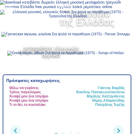
Ελληνικά
Τραγούδια
MENU
της Ελλάδας
Русский
μεταφράσεις ελληνικών
English
τραγουδιών στα ρωσικά και
αγγλικά
Πρόσφατες καταχωρήσεις
Θέλω να γυρίσεις
Γιάννης Βαρδής
Τ
Τρίτος παγκόσμιος
Βασίλης Παπακωνσταντίνου
Τ
Άναψέ μου ένα τσιγάρο
Μιχάλης Χατζηγιάννης
Ψ
Άναψέ μου ένα τσιγάρο
Θέμης Αδαμαντίδης
Ν
Τι το θες το κουταλάκι
Πασχάλης Τερζής
Τ