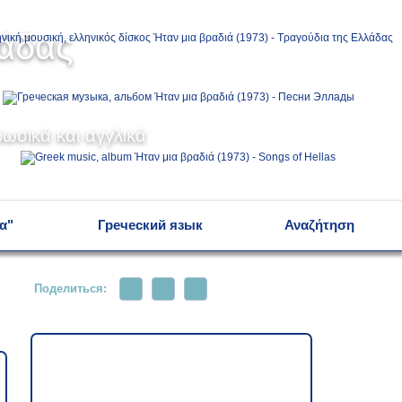
Ελληνικά
λάδας
Русский
ωσικά και αγγλικά
English
α"
Греческий язык
Αναζήτηση
Поделиться: