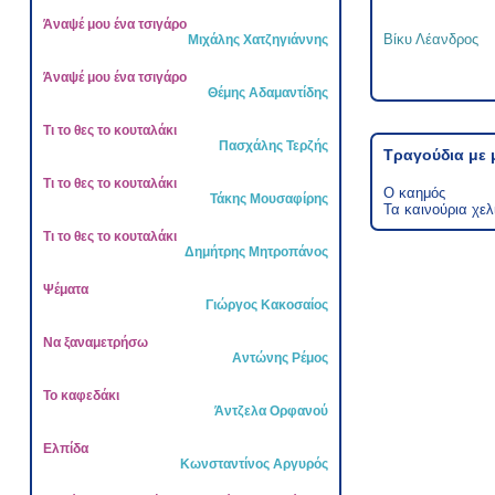
Άναψέ μου ένα τσιγάρο
Βίκυ Λέανδρος
Μιχάλης Χατζηγιάννης
Άναψέ μου ένα τσιγάρο
Θέμης Αδαμαντίδης
Τι το θες το κουταλάκι
Πασχάλης Τερζής
Τραγούδια με 
Τι το θες το κουταλάκι
Ο καημός
Τάκης Μουσαφίρης
Τα καινούρια χελ
Τι το θες το κουταλάκι
Δημήτρης Μητροπάνος
Ψέματα
Γιώργος Κακοσαίος
Να ξαναμετρήσω
Αντώνης Ρέμος
Το καφεδάκι
Άντζελα Ορφανού
Ελπίδα
Κωνσταντίνος Αργυρός