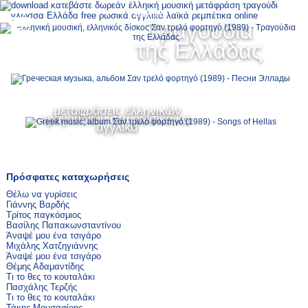
Ελληνικά
Τραγούδια
MENU
της Ελλάδας
Русский
μεταφράσεις ελληνικών
English
τραγουδιών στα ρωσικά και
αγγλικά
Πρόσφατες καταχωρήσεις
Θέλω να γυρίσεις
Γιάννης Βαρδής
Τρίτος παγκόσμιος
Βασίλης Παπακωνσταντίνου
Άναψέ μου ένα τσιγάρο
Μιχάλης Χατζηγιάννης
Άναψέ μου ένα τσιγάρο
Θέμης Αδαμαντίδης
Τι το θες το κουταλάκι
Πασχάλης Τερζής
Τι το θες το κουταλάκι
Τάκης Μουσαφίρης