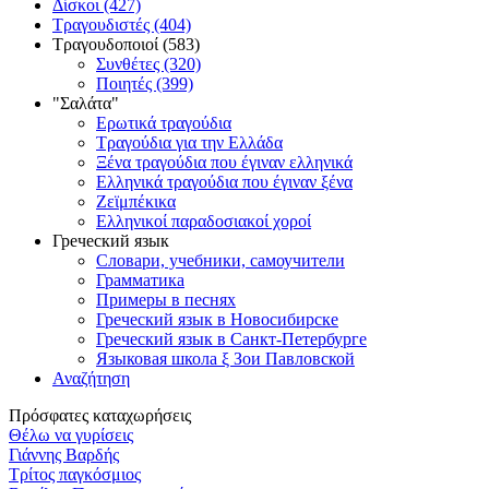
Δίσκοι (427)
Τραγουδιστές (404)
Τραγουδοποιοί (583)
Συνθέτες (320)
Ποιητές (399)
"Σαλάτα"
Ερωτικά τραγούδια
Τραγούδια για την Ελλάδα
Ξένα τραγούδια που έγιναν ελληνικά
Ελληνικά τραγούδια που έγιναν ξένα
Ζεϊμπέκικα
Ελληνικοί παραδοσιακοί χοροί
Греческий язык
Словари, учебники, самоучители
Грамматика
Примеры в песнях
Греческий язык в Новосибирске
Греческий язык в Санкт-Петербурге
Языковая школа ξ Зои Павловской
Αναζήτηση
Πρόσφατες καταχωρήσεις
Θέλω να γυρίσεις
Γιάννης Βαρδής
Τρίτος παγκόσμιος