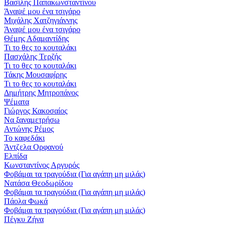
Βασίλης Παπακωνσταντίνου
Άναψέ μου ένα τσιγάρο
Μιχάλης Χατζηγιάννης
Άναψέ μου ένα τσιγάρο
Θέμης Αδαμαντίδης
Τι το θες το κουταλάκι
Πασχάλης Τερζής
Τι το θες το κουταλάκι
Τάκης Μουσαφίρης
Τι το θες το κουταλάκι
Δημήτρης Μητροπάνος
Ψέματα
Γιώργος Κακοσαίος
Να ξαναμετρήσω
Αντώνης Ρέμος
Το καφεδάκι
Άντζελα Ορφανού
Ελπίδα
Κωνσταντίνος Αργυρός
Φοβάμαι τα τραγούδια (Για αγάπη μη μιλάς)
Νατάσα Θεοδωρίδου
Φοβάμαι τα τραγούδια (Για αγάπη μη μιλάς)
Πάολα Φωκά
Φοβάμαι τα τραγούδια (Για αγάπη μη μιλάς)
Πέγκυ Ζήνα