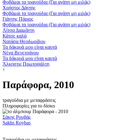
Φοβάμαι τα τραγούδια (Για αγάπη μη μιλάς)
Χρήστος Δάντης
Φοβάμαι τα τραγούδια (Για αγάπη μη μιλάς)
Γιάννης Πάριος
Φοβάμαι τα τραγούδια (Για αγάπη μη μιλάς)
Λίτσα Διαμάντη
Κάτσε καλά
Νατάσα Θεοδωρίδου
Τα δάκρυά μου είναι καυτά
Νένα Βενετσάνου
Τα δάκρυά μου είναι καυτά
Άλκηστις Πρωτοψάλτη
↑
Παράφορα, 2010
τραγούδια με μεταφράσεις
Πληροφορίες για το δίσκο
Σάκης Ρουβάς
Sakhs Roybas
Τραγούδια με μεταφράσεις