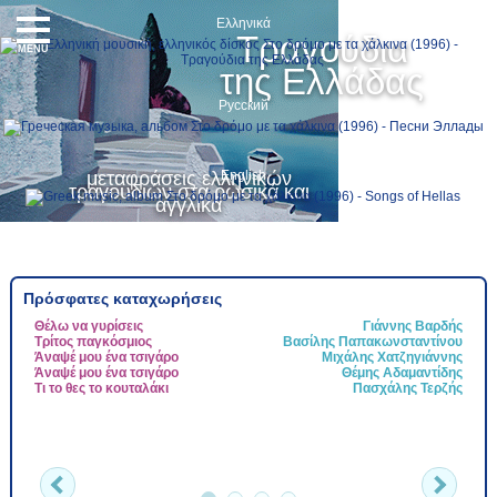
Ελληνικά
Τραγούδια
MENU
της Ελλάδας
Русский
μεταφράσεις ελληνικών
English
τραγουδιών στα ρωσικά και
αγγλικά
Πρόσφατες καταχωρήσεις
Θέλω να γυρίσεις
Γιάννης Βαρδής
Τ
Τρίτος παγκόσμιος
Βασίλης Παπακωνσταντίνου
Τ
Άναψέ μου ένα τσιγάρο
Μιχάλης Χατζηγιάννης
Ψ
Άναψέ μου ένα τσιγάρο
Θέμης Αδαμαντίδης
Ν
Τι το θες το κουταλάκι
Πασχάλης Τερζής
Τ