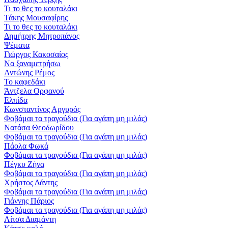
Τι το θες το κουταλάκι
Τάκης Μουσαφίρης
Τι το θες το κουταλάκι
Δημήτρης Μητροπάνος
Ψέματα
Γιώργος Κακοσαίος
Να ξαναμετρήσω
Αντώνης Ρέμος
Το καφεδάκι
Άντζελα Ορφανού
Ελπίδα
Κωνσταντίνος Αργυρός
Φοβάμαι τα τραγούδια (Για αγάπη μη μιλάς)
Νατάσα Θεοδωρίδου
Φοβάμαι τα τραγούδια (Για αγάπη μη μιλάς)
Πάολα Φωκά
Φοβάμαι τα τραγούδια (Για αγάπη μη μιλάς)
Πέγκυ Ζήνα
Φοβάμαι τα τραγούδια (Για αγάπη μη μιλάς)
Χρήστος Δάντης
Φοβάμαι τα τραγούδια (Για αγάπη μη μιλάς)
Γιάννης Πάριος
Φοβάμαι τα τραγούδια (Για αγάπη μη μιλάς)
Λίτσα Διαμάντη