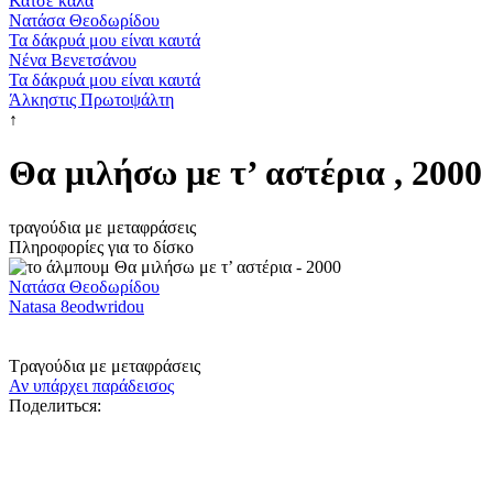
Κάτσε καλά
Νατάσα Θεοδωρίδου
Τα δάκρυά μου είναι καυτά
Νένα Βενετσάνου
Τα δάκρυά μου είναι καυτά
Άλκηστις Πρωτοψάλτη
↑
Θα μιλήσω με τ’ αστέρια , 2000
τραγούδια με μεταφράσεις
Πληροφορίες για το δίσκο
Νατάσα Θεοδωρίδου
Natasa 8eodwridou
Τραγούδια με μεταφράσεις
Αν υπάρχει παράδεισος
Поделиться: