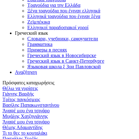
Τραγούδια για την Ελλάδα
Ξένα τραγούδια που έγιναν ελληνικά
Ελληνικά τραγούδια που έγιναν ξένα
Ζεϊμπέκικα
Ελληνικοί παραδοσιακοί χοροί
Греческий язык
Словари, учебники, самоучители
Грамматика
Примеры в песнях
Греческий язык в Новосибирске
Греческий язык в Санкт-Петербурге
Языковая школа ξ Зои Павловской
Αναζήτηση
Πρόσφατες καταχωρήσεις
Θέλω να γυρίσεις
Γιάννης Βαρδής
Τρίτος παγκόσμιος
Βασίλης Παπακωνσταντίνου
Άναψέ μου ένα τσιγάρο
Μιχάλης Χατζηγιάννης
Άναψέ μου ένα τσιγάρο
Θέμης Αδαμαντίδης
Τι το θες το κουταλάκι
Πασχάλης Τερζής