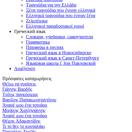
Τραγούδια για την Ελλάδα
Ξένα τραγούδια που έγιναν ελληνικά
Ελληνικά τραγούδια που έγιναν ξένα
Ζεϊμπέκικα
Ελληνικοί παραδοσιακοί χοροί
Греческий язык
Словари, учебники, самоучители
Грамматика
Примеры в песнях
Греческий язык в Новосибирске
Греческий язык в Санкт-Петербурге
Языковая школа ξ Зои Павловской
Αναζήτηση
Πρόσφατες καταχωρήσεις
Θέλω να γυρίσεις
Γιάννης Βαρδής
Τρίτος παγκόσμιος
Βασίλης Παπακωνσταντίνου
Άναψέ μου ένα τσιγάρο
Μιχάλης Χατζηγιάννης
Άναψέ μου ένα τσιγάρο
Θέμης Αδαμαντίδης
Τι το θες το κουταλάκι
Πασχάλης Τερζής