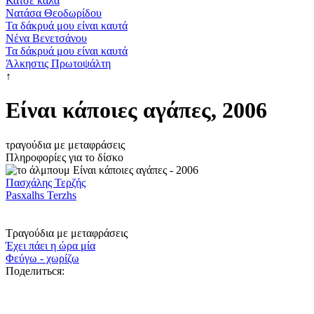
Κάτσε καλά
Νατάσα Θεοδωρίδου
Τα δάκρυά μου είναι καυτά
Νένα Βενετσάνου
Τα δάκρυά μου είναι καυτά
Άλκηστις Πρωτοψάλτη
↑
Είναι κάποιες αγάπες, 2006
τραγούδια με μεταφράσεις
Πληροφορίες για το δίσκο
Πασχάλης Τερζής
Pasxalhs Terzhs
Τραγούδια με μεταφράσεις
Έχει πάει η ώρα μία
Φεύγω - χωρίζω
Поделиться: