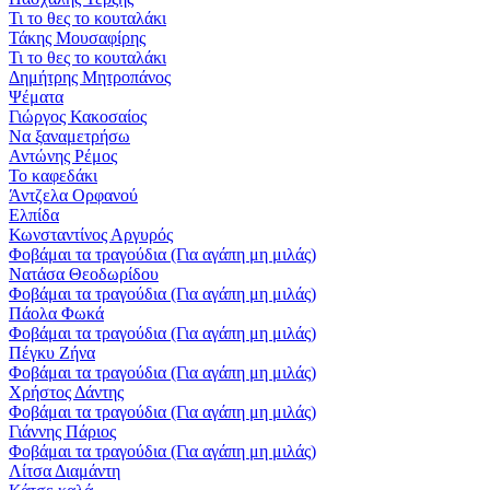
Τι το θες το κουταλάκι
Τάκης Μουσαφίρης
Τι το θες το κουταλάκι
Δημήτρης Μητροπάνος
Ψέματα
Γιώργος Κακοσαίος
Να ξαναμετρήσω
Αντώνης Ρέμος
Το καφεδάκι
Άντζελα Ορφανού
Ελπίδα
Κωνσταντίνος Αργυρός
Φοβάμαι τα τραγούδια (Για αγάπη μη μιλάς)
Νατάσα Θεοδωρίδου
Φοβάμαι τα τραγούδια (Για αγάπη μη μιλάς)
Πάολα Φωκά
Φοβάμαι τα τραγούδια (Για αγάπη μη μιλάς)
Πέγκυ Ζήνα
Φοβάμαι τα τραγούδια (Για αγάπη μη μιλάς)
Χρήστος Δάντης
Φοβάμαι τα τραγούδια (Για αγάπη μη μιλάς)
Γιάννης Πάριος
Φοβάμαι τα τραγούδια (Για αγάπη μη μιλάς)
Λίτσα Διαμάντη