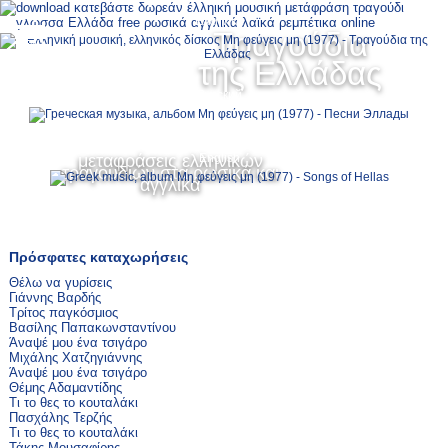
Ελληνικά
Τραγούδια
MENU
της Ελλάδας
Русский
μεταφράσεις ελληνικών
English
τραγουδιών στα ρωσικά και
αγγλικά
Πρόσφατες καταχωρήσεις
Θέλω να γυρίσεις
Γιάννης Βαρδής
Τρίτος παγκόσμιος
Βασίλης Παπακωνσταντίνου
Άναψέ μου ένα τσιγάρο
Μιχάλης Χατζηγιάννης
Άναψέ μου ένα τσιγάρο
Θέμης Αδαμαντίδης
Τι το θες το κουταλάκι
Πασχάλης Τερζής
Τι το θες το κουταλάκι
Τάκης Μουσαφίρης