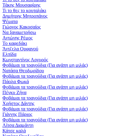
Τάκης Μουσαφίρης
Τι το θες το κουταλάκι
Δημήτρης Μητροπάνος
Ψέματα
Γιώργος Κακοσαίος
Να ξαναμετρήσω
Αντώνης Ρέμος
Το καφεδάκι
Άντζελα Ορφανού
Ελπίδα
Κωνσταντίνος Αργυρός
Φοβάμαι τα τραγούδια (Για αγάπη μη μιλάς)
Νατάσα Θεοδωρίδου
Φοβάμαι τα τραγούδια (Για αγάπη μη μιλάς)
Πάολα Φωκά
Φοβάμαι τα τραγούδια (Για αγάπη μη μιλάς)
Πέγκυ Ζήνα
Φοβάμαι τα τραγούδια (Για αγάπη μη μιλάς)
Χρήστος Δάντης
Φοβάμαι τα τραγούδια (Για αγάπη μη μιλάς)
Γιάννης Πάριος
Φοβάμαι τα τραγούδια (Για αγάπη μη μιλάς)
Λίτσα Διαμάντη
Κάτσε καλά