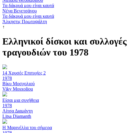
Νατάσα Θεοδωρίδου
Τα δάκρυά μου είναι καυτά
Νένα Βενετσάνου
Τα δάκρυά μου είναι καυτά
Άλκηστις Πρωτοψάλτη
↑
Ελληνικοί δίσκοι και συλλογές
τραγουδιών του 1978
14 Χρυσές Επιτυχίες 2
1978
Βίκυ Μοσχολιού
Viky Mosxoliou
Είσαι μια συνήθεια
1978
Λίτσα Διαμάντη
Litsa Diamanth
Η Μαρινέλλα του σήμερα
1978