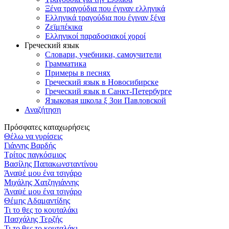
Ξένα τραγούδια που έγιναν ελληνικά
Ελληνικά τραγούδια που έγιναν ξένα
Ζεϊμπέκικα
Ελληνικοί παραδοσιακοί χοροί
Греческий язык
Словари, учебники, самоучители
Грамматика
Примеры в песнях
Греческий язык в Новосибирске
Греческий язык в Санкт-Петербурге
Языковая школа ξ Зои Павловской
Αναζήτηση
Πρόσφατες καταχωρήσεις
Θέλω να γυρίσεις
Γιάννης Βαρδής
Τρίτος παγκόσμιος
Βασίλης Παπακωνσταντίνου
Άναψέ μου ένα τσιγάρο
Μιχάλης Χατζηγιάννης
Άναψέ μου ένα τσιγάρο
Θέμης Αδαμαντίδης
Τι το θες το κουταλάκι
Πασχάλης Τερζής
Τι το θες το κουταλάκι