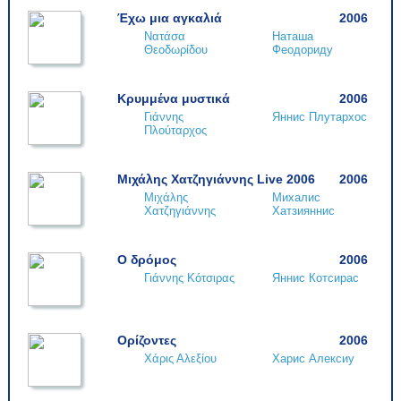
Έχω μια αγκαλιά
2006
Νατάσα
Наташа
Θεοδωρίδου
Феодориду
Κρυμμένα μυστικά
2006
Γιάννης
Яннис Плутархос
Πλούταρχος
Μιχάλης Χατζηγιάννης Live 2006
2006
Μιχάλης
Михалис
Χατζηγιάννης
Хатзияннис
Ο δρόμος
2006
Γιάννης Κότσιρας
Яннис Котсирас
Ορίζοντες
2006
Χάρις Αλεξίου
Харис Алексиу