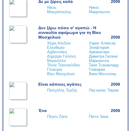
Δε με ξέρεις καλά
2006
Νίκος
Никос
Μακρόπουλος
Макропулос
Δεν ξέρω πόσο σ' αγαπώ - Η
συναυλία αφιέρωμα για τη Βίκυ
Μοσχολιού
2006
Χάρις Αλεξίου
Харис Алексиу
Ελευθερία
Элефтерия
Αρβανιτάκη
Арванитаки
Δήμητρα Γαλάνη
Димитра Галани
Μαρινέλλα
Маринелла
Τάνια Τσανακλίδου
Таня Тсанаклиду
Γλυκερία
Гликерия
Βίκυ Μοσχολιού
Вики Мосхолиу
Είναι κάποιες αγάπες
2006
Πασχάλης Τερζής
Пасхалис Терзис
Ένα
2006
Πέγκυ Ζήνα
Пегги Зина