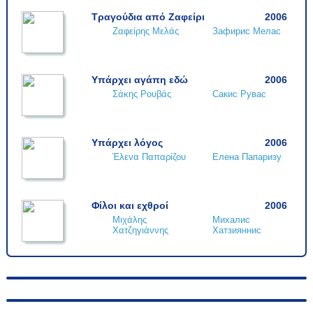
Τραγούδια από Ζαφείρι
2006
Ζαφείρης Μελάς
Зафирис Мелас
Υπάρχει αγάπη εδώ
2006
Σάκης Ρουβάς
Сакис Рувас
Υπάρχει λόγος
2006
Έλενα Παπαρίζου
Елена Папаризу
Φίλοι και εχθροί
2006
Μιχάλης
Михалис
Χατζηγιάννης
Хатзияннис