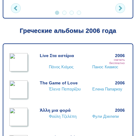
Греческие альбомы 2006 года
Live Στα αστέρια
2006
скачать
бесплатно
Πάνος Κιάμος
Панос Киамос
The Game of Love
2006
Έλενα Παπαρίζου
Елена Папаризу
Άλλη μια φορά
2006
Φούλη Τζελέπη
Фули Дзелепи