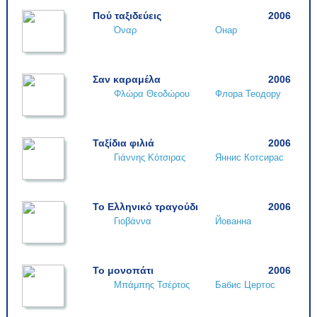
Πού ταξιδεύεις
2006
Όναρ
Онар
Σαν καραμέλα
2006
Φλώρα Θεοδώρου
Флора Теодору
Ταξίδια φιλιά
2006
Γιάννης Κότσιρας
Яннис Котсирас
Το Ελληνικό τραγούδι
2006
Γιοβάννα
Йованна
Το μονοπάτι
2006
Μπάμπης Τσέρτος
Бабис Цертос