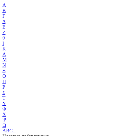
Α
Β
Γ
Δ
Ε
Ζ
θ
Ι
Κ
Λ
Μ
Ν
Ξ
Ο
Π
Ρ
Σ
Τ
Υ
Φ
Χ
Ψ
Ω
ABC...