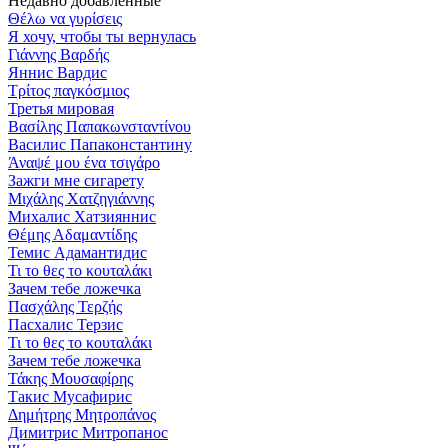
Недавно добавленные
Θέλω να γυρίσεις
Я хочу, чтобы ты вернулась
Γιάννης Βαρδής
Яннис Вардис
Τρίτος παγκόσμιος
Третья мировая
Βασίλης Παπακωνσταντίνου
Василис Папаконстантину
Άναψέ μου ένα τσιγάρο
Зажги мне сигарету
Μιχάλης Χατζηγιάννης
Михалис Хатзияннис
Θέμης Αδαμαντίδης
Темис Адамантидис
Τι το θες το κουταλάκι
Зачем тебе ложечка
Πασχάλης Τερζής
Пасхалис Терзис
Τι το θες το κουταλάκι
Зачем тебе ложечка
Τάκης Μουσαφίρης
Такис Мусафирис
Δημήτρης Μητροπάνος
Димитрис Митропанос