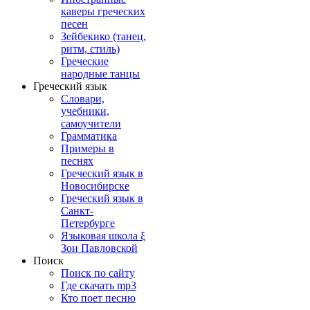
каверы греческих
песен
Зейбекико (танец,
ритм, стиль)
Греческие
народные танцы
Греческий язык
Словари,
учебники,
самоучители
Грамматика
Примеры в
песнях
Греческий язык в
Новосибирске
Греческий язык в
Санкт-
Петербурге
Языковая школа ξ
Зои Павловской
Поиск
Поиск по сайту
Где скачать mp3
Кто поет песню