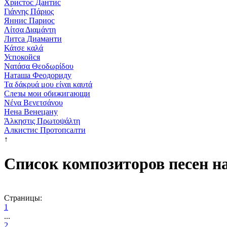
Христос Дантис
Γιάννης Πάριος
Яннис Париос
Λίτσα Διαμάντη
Литса Диаманти
Κάτσε καλά
Успокойся
Νατάσα Θεοδωρίδου
Наташа Феодориду
Τα δάκρυά μου είναι καυτά
Слезы мои обижигающи
Νένα Βενετσάνου
Нена Венецану
Άλκηστις Πρωτοψάλτη
Алкистис Протопсалти
↑
Список композиторов песен н
Cтраницы:
1
...
2