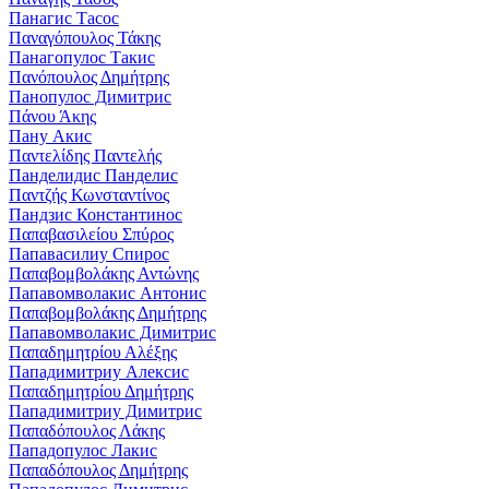
Панагис Тасос
Παναγόπουλος Τάκης
Панагопулос Такис
Πανόπουλος Δημήτρης
Панопулос Димитрис
Πάνου Άκης
Пану Акис
Παντελίδης Παντελής
Панделидис Панделис
Παντζής Κωνσταντίνος
Пандзис Константинос
Παπαβασιλείου Σπύρος
Папавасилиу Спирос
Παπαβομβολάκης Αντώνης
Папавомволакис Антонис
Παπαβομβολάκης Δημήτρης
Папавомволакис Димитрис
Παπαδημητρίου Αλέξης
Пападимитриу Алексис
Παπαδημητρίου Δημήτρης
Пападимитриу Димитрис
Παπαδόπουλος Λάκης
Пападопулос Лакис
Παπαδόπουλος Δημήτρης