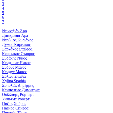
3
4
5
6
7
Ντινκτζιάν Άρα
Динкджян Ара
Ντούμος Κυριάκος
Думос Кириакос
Ξαρχάκος Σταύρος
Ксархакос Ставрос
Ξυδάκης Νίκος
Ксидакис Никос
Ξυδούς Μάνος
Ксидус Манос
Ξύλινα Σπαθιά
Xylina Spathia
Ξυπολιάς Δημήτρης
Ксиполиас Димитрис
Ουίλλιαμς Ρόμπερτ
Уильямс Роберт
Πάζιος Σπύρος
Пазиос Спирос
Παναγής Τάσος