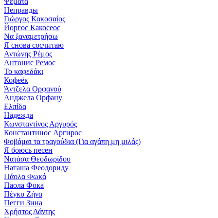
Ψέματα
Неправды
Γιώργος Κακοσαίος
Йоргос Какосеос
Να ξαναμετρήσω
Я снова сосчитаю
Αντώνης Ρέμος
Антонис Ремос
Το καφεδάκι
Кофеёк
Άντζελα Ορφανού
Анджела Орфану
Ελπίδα
Надежда
Κωνσταντίνος Αργυρός
Константинос Аргирос
Φοβάμαι τα τραγούδια (Για αγάπη μη μιλάς)
Я боюсь песен
Νατάσα Θεοδωρίδου
Наташа Феодориду
Πάολα Φωκά
Паола Фока
Πέγκυ Ζήνα
Пегги Зина
Χρήστος Δάντης