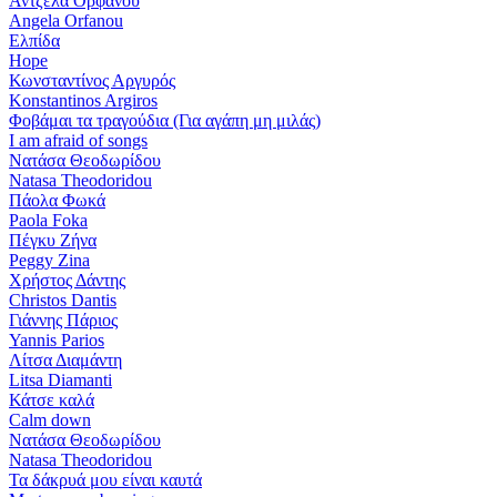
Άντζελα Ορφανού
Angela Orfanou
Ελπίδα
Hope
Κωνσταντίνος Αργυρός
Konstantinos Argiros
Φοβάμαι τα τραγούδια (Για αγάπη μη μιλάς)
I am afraid of songs
Νατάσα Θεοδωρίδου
Natasa Theodoridou
Πάολα Φωκά
Paola Foka
Πέγκυ Ζήνα
Peggy Zina
Χρήστος Δάντης
Christos Dantis
Γιάννης Πάριος
Yannis Parios
Λίτσα Διαμάντη
Litsa Diamanti
Κάτσε καλά
Calm down
Νατάσα Θεοδωρίδου
Natasa Theodoridou
Τα δάκρυά μου είναι καυτά