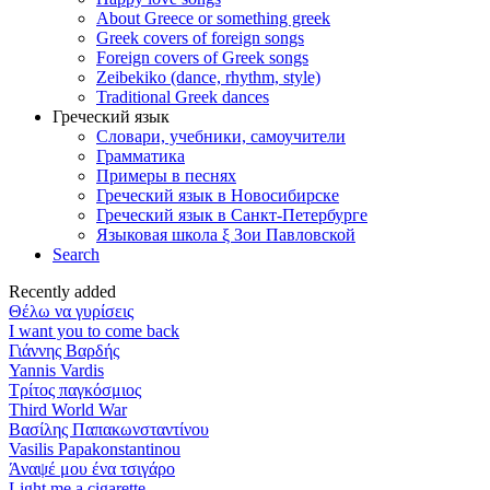
About Greece or something greek
Greek covers of foreign songs
Foreign covers of Greek songs
Zeibekiko (dance, rhythm, style)
Traditional Greek dances
Греческий язык
Словари, учебники, самоучители
Грамматика
Примеры в песнях
Греческий язык в Новосибирске
Греческий язык в Санкт-Петербурге
Языковая школа ξ Зои Павловской
Search
Recently added
Θέλω να γυρίσεις
I want you to come back
Γιάννης Βαρδής
Yannis Vardis
Τρίτος παγκόσμιος
Third World War
Βασίλης Παπακωνσταντίνου
Vasilis Papakonstantinou
Άναψέ μου ένα τσιγάρο
Light me a cigarette