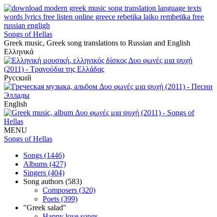
Songs of Hellas
Greek music, Greek song translations to Russian and English
Ελληνικά
Русский
English
MENU
Songs of Hellas
Songs (1446)
Albums (427)
Singers (404)
Song authors (583)
Composers (320)
Poets (399)
"Greek salad"
Happy love songs