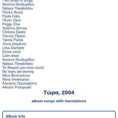
I am afraid of songs
Νατάσα Θεοδωρίδου
Natasa Theodoridou
Πάολα Φωκά
Paola Foka
Πέγκυ Ζήνα
Peggy Zina
Χρήστος Δάντης
Christos Dantis
Γιάννης Πάριος
Yannis Parios
Λίτσα Διαμάντη
Litsa Diamanti
Κάτσε καλά
Calm down
Νατάσα Θεοδωρίδου
Natasa Theodoridou
Τα δάκρυά μου είναι καυτά
My tears are burning
Νένα Βενετσάνου
Nena Venetsanou
Άλκηστις Πρωτοψάλτη
Alkistis Protopsalti
Τώρα, 2004
album songs with translations
Album info