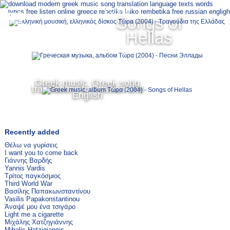
Ελληνικά
Songs of
MENU
Hellas
Русский
English
Greek music, Greek song
translations to Russian and
English
Recently added
Θέλω να γυρίσεις
I want you to come back
Γιάννης Βαρδής
Yannis Vardis
Τρίτος παγκόσμιος
Third World War
Βασίλης Παπακωνσταντίνου
Vasilis Papakonstantinou
Άναψέ μου ένα τσιγάρο
Light me a cigarette
Μιχάλης Χατζηγιάννης
Mihalis Hatzigiannis