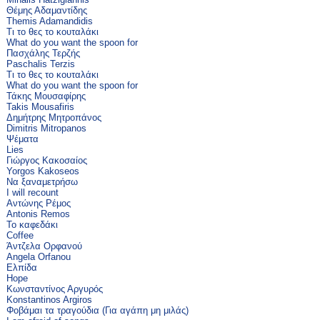
Θέμης Αδαμαντίδης
Themis Adamandidis
Τι το θες το κουταλάκι
What do you want the spoon for
Πασχάλης Τερζής
Paschalis Terzis
Τι το θες το κουταλάκι
What do you want the spoon for
Τάκης Μουσαφίρης
Takis Mousafiris
Δημήτρης Μητροπάνος
Dimitris Mitropanos
Ψέματα
Lies
Γιώργος Κακοσαίος
Yorgos Kakoseos
Να ξαναμετρήσω
I will recount
Αντώνης Ρέμος
Antonis Remos
Το καφεδάκι
Coffee
Άντζελα Ορφανού
Angela Orfanou
Ελπίδα
Hope
Κωνσταντίνος Αργυρός
Konstantinos Argiros
Φοβάμαι τα τραγούδια (Για αγάπη μη μιλάς)