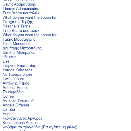
Θέμης Αδαμαντίδης
Themis Adamandidis
Τι το θες το κουταλάκι
What do you want the spoon for
Πασχάλης Τερζής
Paschalis Terzis
Τι το θες το κουταλάκι
What do you want the spoon for
Τάκης Μουσαφίρης
Takis Mousafiris
Δημήτρης Μητροπάνος
Dimitris Mitropanos
Ψέματα
Lies
Γιώργος Κακοσαίος
Yorgos Kakoseos
Να ξαναμετρήσω
I will recount
Αντώνης Ρέμος
Antonis Remos
Το καφεδάκι
Coffee
Άντζελα Ορφανού
Angela Orfanou
Ελπίδα
Hope
Κωνσταντίνος Αργυρός
Konstantinos Argiros
Φοβάμαι τα τραγούδια (Για αγάπη μη μιλάς)