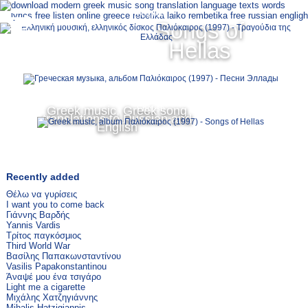
Ελληνικά
Songs of
MENU
Hellas
Русский
Greek music, Greek song
English
translations to Russian and
English
Recently added
Θέλω να γυρίσεις
I want you to come back
Γιάννης Βαρδής
Yannis Vardis
Τρίτος παγκόσμιος
Third World War
Βασίλης Παπακωνσταντίνου
Vasilis Papakonstantinou
Άναψέ μου ένα τσιγάρο
Light me a cigarette
Μιχάλης Χατζηγιάννης
Mihalis Hatzigiannis