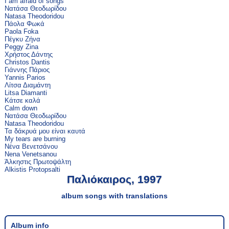
I am afraid of songs
Νατάσα Θεοδωρίδου
Natasa Theodoridou
Πάολα Φωκά
Paola Foka
Πέγκυ Ζήνα
Peggy Zina
Χρήστος Δάντης
Christos Dantis
Γιάννης Πάριος
Yannis Parios
Λίτσα Διαμάντη
Litsa Diamanti
Κάτσε καλά
Calm down
Νατάσα Θεοδωρίδου
Natasa Theodoridou
Τα δάκρυά μου είναι καυτά
My tears are burning
Νένα Βενετσάνου
Nena Venetsanou
Άλκηστις Πρωτοψάλτη
Alkistis Protopsalti
Παλιόκαιρος, 1997
album songs with translations
Album info