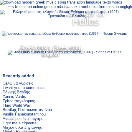
Ελληνικά
Songs of
MENU
Hellas
Русский
Greek music, Greek song
English
translations to Russian and
English
Recently added
Θέλω να γυρίσεις
I want you to come back
Γιάννης Βαρδής
Yannis Vardis
Τρίτος παγκόσμιος
Third World War
Βασίλης Παπακωνσταντίνου
Vasilis Papakonstantinou
Άναψέ μου ένα τσιγάρο
Light me a cigarette
Μιχάλης Χατζηγιάννης
Mihalis Hatzigiannis