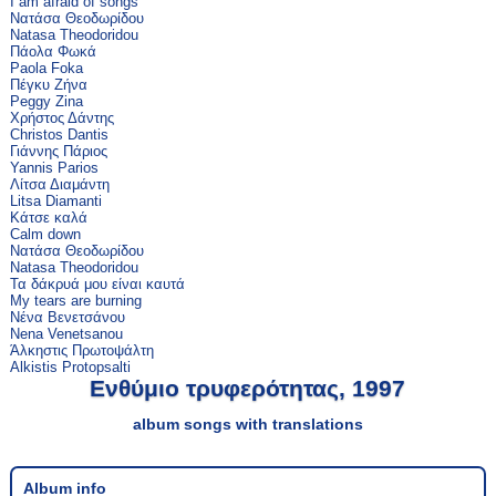
I am afraid of songs
Νατάσα Θεοδωρίδου
Natasa Theodoridou
Πάολα Φωκά
Paola Foka
Πέγκυ Ζήνα
Peggy Zina
Χρήστος Δάντης
Christos Dantis
Γιάννης Πάριος
Yannis Parios
Λίτσα Διαμάντη
Litsa Diamanti
Κάτσε καλά
Calm down
Νατάσα Θεοδωρίδου
Natasa Theodoridou
Τα δάκρυά μου είναι καυτά
My tears are burning
Νένα Βενετσάνου
Nena Venetsanou
Άλκηστις Πρωτοψάλτη
Alkistis Protopsalti
Ενθύμιο τρυφερότητας, 1997
album songs with translations
Album info