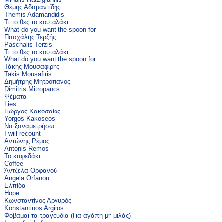
Θέμης Αδαμαντίδης
Themis Adamandidis
Τι το θες το κουταλάκι
What do you want the spoon for
Πασχάλης Τερζής
Paschalis Terzis
Τι το θες το κουταλάκι
What do you want the spoon for
Τάκης Μουσαφίρης
Takis Mousafiris
Δημήτρης Μητροπάνος
Dimitris Mitropanos
Ψέματα
Lies
Γιώργος Κακοσαίος
Yorgos Kakoseos
Να ξαναμετρήσω
I will recount
Αντώνης Ρέμος
Antonis Remos
Το καφεδάκι
Coffee
Άντζελα Ορφανού
Angela Orfanou
Ελπίδα
Hope
Κωνσταντίνος Αργυρός
Konstantinos Argiros
Φοβάμαι τα τραγούδια (Για αγάπη μη μιλάς)