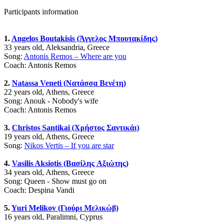
Participants information
1.
Angelos Boutakisis (Άγγελος Μπουτακίδης)
33 years old, Aleksandria, Greece
Song:
Antonis Remos – Where are you
Coach: Antonis Remos
2.
Natassa Veneti (Νατάσσα Βενέτη)
22 years old, Athens, Greece
Song: Anouk - Nobody's wife
Coach: Antonis Remos
3.
Christos Santikai (Χρήστος Σαντικάι)
19 years old, Athens, Greece
Song:
Nikos Vertis – If you are star
4.
Vasilis Aksiotis (Βασίλης Aξιώτης)
34 years old, Athens, Greece
Song: Queen - Show must go on
Coach: Despina Vandi
5.
Yuri Melikov (Γιούρι Μελικώβ)
16 years old, Paralimni, Cyprus