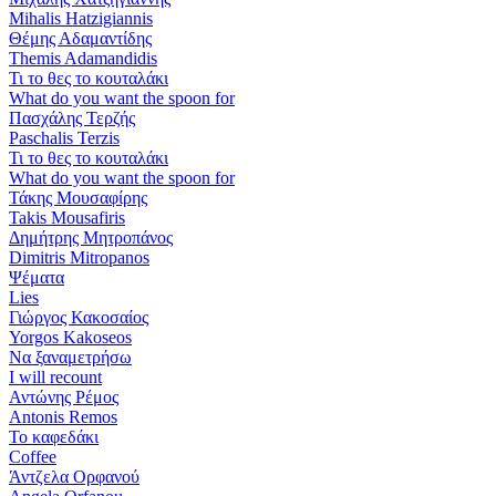
Mihalis Hatzigiannis
Θέμης Αδαμαντίδης
Themis Adamandidis
Τι το θες το κουταλάκι
What do you want the spoon for
Πασχάλης Τερζής
Paschalis Terzis
Τι το θες το κουταλάκι
What do you want the spoon for
Τάκης Μουσαφίρης
Takis Mousafiris
Δημήτρης Μητροπάνος
Dimitris Mitropanos
Ψέματα
Lies
Γιώργος Κακοσαίος
Yorgos Kakoseos
Να ξαναμετρήσω
I will recount
Αντώνης Ρέμος
Antonis Remos
Το καφεδάκι
Coffee
Άντζελα Ορφανού