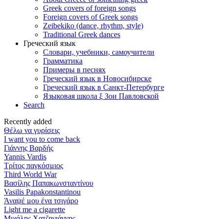
Greek covers of foreign songs
Foreign covers of Greek songs
Zeibekiko (dance, rhythm, style)
Traditional Greek dances
Греческий язык
Словари, учебники, самоучители
Грамматика
Примеры в песнях
Греческий язык в Новосибирске
Греческий язык в Санкт-Петербурге
Языковая школа ξ Зои Павловской
Search
Recently added
Θέλω να γυρίσεις
I want you to come back
Γιάννης Βαρδής
Yannis Vardis
Τρίτος παγκόσμιος
Third World War
Βασίλης Παπακωνσταντίνου
Vasilis Papakonstantinou
Άναψέ μου ένα τσιγάρο
Light me a cigarette
Μιχάλης Χατζηγιάννης