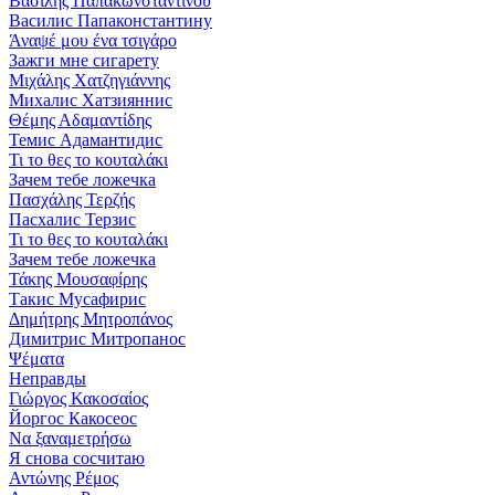
Βασίλης Παπακωνσταντίνου
Василис Папаконстантину
Άναψέ μου ένα τσιγάρο
Зажги мне сигарету
Μιχάλης Χατζηγιάννης
Михалис Хатзияннис
Θέμης Αδαμαντίδης
Темис Адамантидис
Τι το θες το κουταλάκι
Зачем тебе ложечка
Πασχάλης Τερζής
Пасхалис Терзис
Τι το θες το κουταλάκι
Зачем тебе ложечка
Τάκης Μουσαφίρης
Такис Мусафирис
Δημήτρης Μητροπάνος
Димитрис Митропанос
Ψέματα
Неправды
Γιώργος Κακοσαίος
Йоргос Какосеос
Να ξαναμετρήσω
Я снова сосчитаю
Αντώνης Ρέμος