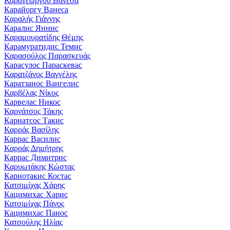
Καραγεώργου Βανέσα
Карайоргу Ванеса
Καραλής Γιάννης
Каралис Яннис
Καραμουρατίδης Θέμης
Карамуратидис Темис
Καρασούλος Παρασκευάς
Карасулос Параскевас
Καρατζάνος Βαγγέλης
Каратзанос Вангелис
Καρβέλας Νίκος
Карвелас Никос
Καρνάτσος Τάκης
Карнатсос Такис
Καρράς Βασίλης
Каррас Василис
Καρράς Δημήτρης
Каррас Димитрис
Καρυωτάκης Κώστας
Кариотакис Костас
Κατσιμίχας Χάρης
Кацимихас Харис
Κατσιμίχας Πάνος
Кацимихас Панос
Κατσούλης Ηλίας