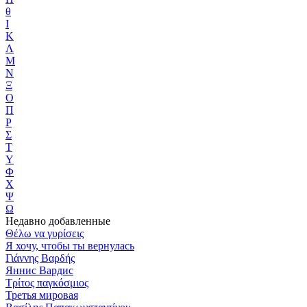
θ
Ι
Κ
Λ
Μ
Ν
Ξ
Ο
Π
Ρ
Σ
Τ
Υ
Φ
Χ
Ψ
Ω
Недавно добавленные
Θέλω να γυρίσεις
Я хочу, чтобы ты вернулась
Γιάννης Βαρδής
Яннис Вардис
Τρίτος παγκόσμιος
Третья мировая