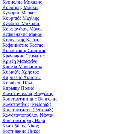
Куинелис Михалис
Κούμαρης Μάρκος
Кумарис Маркос
Κουμπιός Μιχάλης
Кумбиос Михалис
Κουφιανάκης Μάνος
Куфианакис Манос
Κοφινιώτης Κώστας
Кофиниотис Костас
Κραουνάκης Σταμάτης
Краунакис Стаматис
Κριεζή Μαριανίνα
Криези Марианина
Κυριαζής Χρήστος
Кириазис Христос
Κυριάκου Πόλυς
Кирьяку Полис
Κωνσταντινίδης Βαγγέλης
Константинидис Вангелис
Κωνσταντίνος (PersonaS)
Константинос (PersonaS)
Κωνσταντοπούλου Νάντια
Константопулу Надя
Κωστιδάκης Νίκος
Костидакис Никос