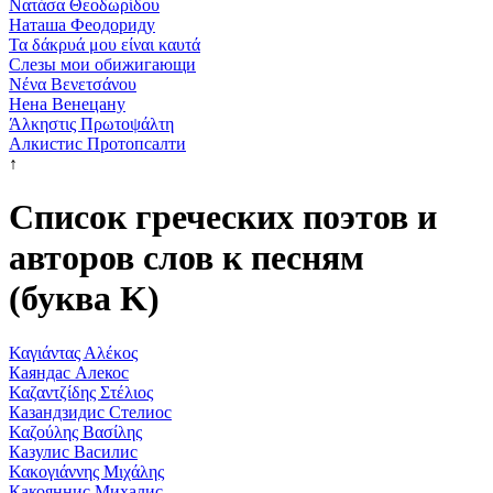
Νατάσα Θεοδωρίδου
Наташа Феодориду
Τα δάκρυά μου είναι καυτά
Слезы мои обижигающи
Νένα Βενετσάνου
Нена Венецану
Άλκηστις Πρωτοψάλτη
Алкистис Протопсалти
↑
Список греческих поэтов и
авторов слов к песням
(буква Κ)
Καγιάντας Αλέκος
Каяндас Алекос
Καζαντζίδης Στέλιος
Казандзидис Стелиос
Καζούλης Βασίλης
Казулис Василис
Κακογιάννης Μιχάλης
Какояннис Михалис