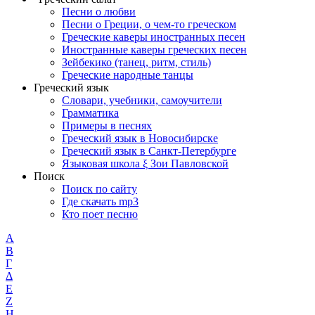
Песни о любви
Песни о Греции, о чем-то греческом
Греческие каверы иностранных песен
Иностранные каверы греческих песен
Зейбекико (танец, ритм, стиль)
Греческие народные танцы
Греческий язык
Словари, учебники, самоучители
Грамматика
Примеры в песнях
Греческий язык в Новосибирске
Греческий язык в Санкт-Петербурге
Языковая школа ξ Зои Павловской
Поиск
Поиск по сайту
Где скачать mp3
Кто поет песню
Α
Β
Γ
Δ
Ε
Ζ
Η