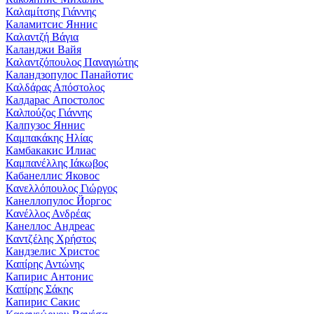
Καλαμίτσης Γιάννης
Каламитсис Яннис
Καλαντζή Βάγια
Каланджи Вайя
Καλαντζόπουλος Παναγιώτης
Каландзопулос Панайотис
Καλδάρας Απόστολος
Калдарас Апостолос
Καλπούζος Γιάννης
Калпузос Яннис
Καμπακάκης Ηλίας
Камбакакис Илиас
Καμπανέλλης Ιάκωβος
Кабанеллис Яковос
Κανελλόπουλος Γιώργος
Канеллопулос Йоргос
Κανέλλος Ανδρέας
Канеллос Андреас
Καντζέλης Χρήστος
Кандзелис Христос
Καπίρης Αντώνης
Капирис Антонис
Καπίρης Σάκης
Капирис Сакис