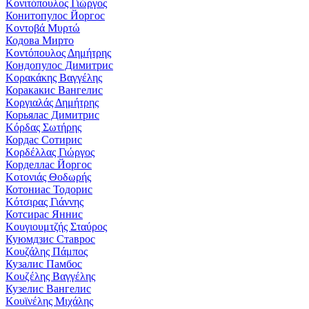
Κονιτόπουλος Γιώργος
Конитопулос Йоргос
Κοντοβά Μυρτώ
Кодова Мирто
Κοντόπουλος Δημήτρης
Кондопулос Димитрис
Κορακάκης Βαγγέλης
Коракакис Вангелис
Κοργιαλάς Δημήτρης
Корьялас Димитрис
Κόρδας Σωτήρης
Кордас Сотирис
Κορδέλλας Γιώργος
Корделлас Йоргос
Κοτονιάς Θοδωρής
Котониас Тодорис
Κότσιρας Γιάννης
Котсирас Яннис
Κουγιουμτζής Σταύρος
Куюмдзис Ставрос
Κουζάλης Πάμπος
Кузалис Памбос
Κουζέλης Βαγγέλης
Кузелис Вангелис
Κουϊνέλης Μιχάλης