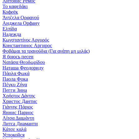
Антонис Ремос
Το καφεδάκι
Кофеёк
Άντζελα Ορφανού
Анджела Орфану
Ελπίδα
Надежда
Κωνσταντίνος Αργυρός
Константинос Аргирос
Φοβάμαι τα τραγούδια (Για αγάπη μη μιλάς)
Я боюсь песен
Νατάσα Θεοδωρίδου
Наташа Феодориду
Πάολα Φωκά
Паола Фока
Πέγκυ Ζήνα
Пегги Зина
Χρήστος Δάντης
Христос Дантис
Γιάννης Πάριος
Яннис Париос
Λίτσα Διαμάντη
Литса Диаманти
Κάτσε καλά
Успокойся