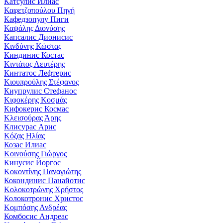
Катсулис Илиас
Καφετζοπούλου Πηγή
Кафедзопулу Пиги
Καψάλης Διονύσης
Капсалис Дионисис
Κινδύνης Κώστας
Киндинис Костас
Κιντάτος Λευτέρης
Кинтатос Лефтерис
Κιουπρούλης Στέφανος
Киупрулис Стефанос
Κιφοκέρης Κοσμάς
Кифокерис Космас
Κλεισούρας Άρης
Клисурас Арис
Κόζας Ηλίας
Козас Илиас
Κοινούσης Γιώργος
Кинусис Йоргос
Κοκοντίνης Παναγιώτης
Кокондинис Панайотис
Κολοκοτρώνης Χρήστος
Колокотронис Христос
Κομπόσης Ανδρέας
Комбосис Андреас