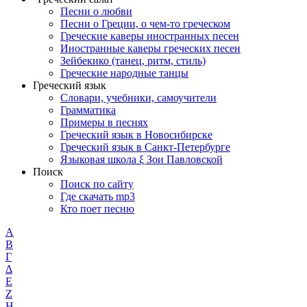
Песни о любви
Песни о Греции, о чем-то греческом
Греческие каверы иностранных песен
Иностранные каверы греческих песен
Зейбекико (танец, ритм, стиль)
Греческие народные танцы
Греческий язык
Словари, учебники, самоучители
Грамматика
Примеры в песнях
Греческий язык в Новосибирске
Греческий язык в Санкт-Петербурге
Языковая школа ξ Зои Павловской
Поиск
Поиск по сайту
Где скачать mp3
Кто поет песню
Α
Β
Γ
Δ
Ε
Ζ
Η