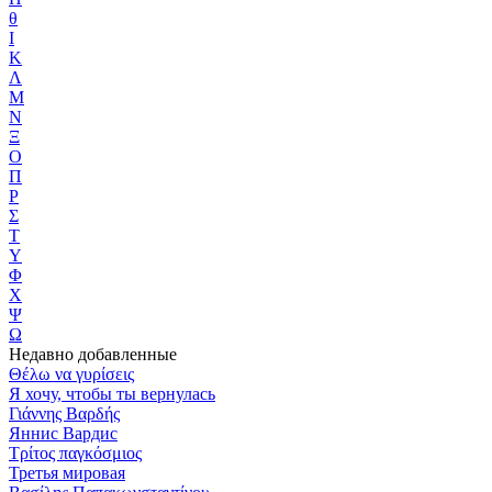
θ
Ι
Κ
Λ
Μ
Ν
Ξ
Ο
Π
Ρ
Σ
Τ
Υ
Φ
Χ
Ψ
Ω
Недавно добавленные
Θέλω να γυρίσεις
Я хочу, чтобы ты вернулась
Γιάννης Βαρδής
Яннис Вардис
Τρίτος παγκόσμιος
Третья мировая