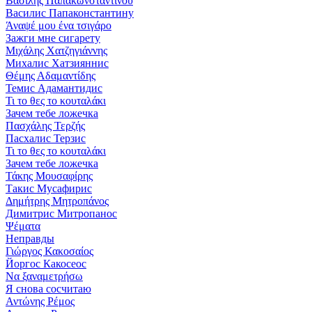
Βασίλης Παπακωνσταντίνου
Василис Папаконстантину
Άναψέ μου ένα τσιγάρο
Зажги мне сигарету
Μιχάλης Χατζηγιάννης
Михалис Хатзияннис
Θέμης Αδαμαντίδης
Темис Адамантидис
Τι το θες το κουταλάκι
Зачем тебе ложечка
Πασχάλης Τερζής
Пасхалис Терзис
Τι το θες το κουταλάκι
Зачем тебе ложечка
Τάκης Μουσαφίρης
Такис Мусафирис
Δημήτρης Μητροπάνος
Димитрис Митропанос
Ψέματα
Неправды
Γιώργος Κακοσαίος
Йоргос Какосеос
Να ξαναμετρήσω
Я снова сосчитаю
Αντώνης Ρέμος