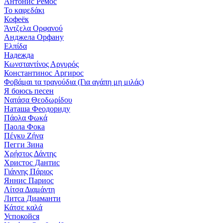
Антонис Ремос
Το καφεδάκι
Кофеёк
Άντζελα Ορφανού
Анджела Орфану
Ελπίδα
Надежда
Κωνσταντίνος Αργυρός
Константинос Аргирос
Φοβάμαι τα τραγούδια (Για αγάπη μη μιλάς)
Я боюсь песен
Νατάσα Θεοδωρίδου
Наташа Феодориду
Πάολα Φωκά
Паола Фока
Πέγκυ Ζήνα
Пегги Зина
Χρήστος Δάντης
Христос Дантис
Γιάννης Πάριος
Яннис Париос
Λίτσα Διαμάντη
Литса Диаманти
Κάτσε καλά
Успокойся