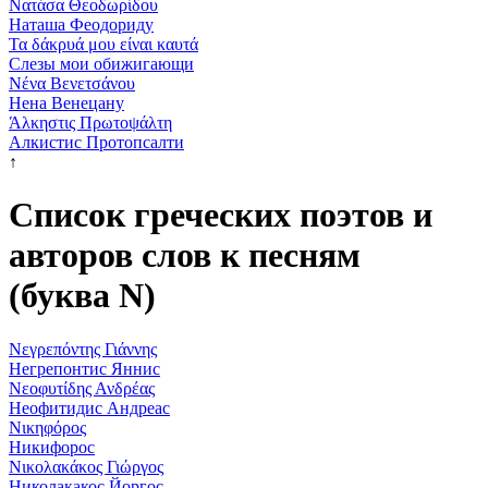
Νατάσα Θεοδωρίδου
Наташа Феодориду
Τα δάκρυά μου είναι καυτά
Слезы мои обижигающи
Νένα Βενετσάνου
Нена Венецану
Άλκηστις Πρωτοψάλτη
Алкистис Протопсалти
↑
Список греческих поэтов и
авторов слов к песням
(буква Ν)
Νεγρεπόντης Γιάννης
Негрепонтис Яннис
Νεοφυτίδης Ανδρέας
Неофитидис Андреас
Νικηφόρος
Никифорос
Νικολακάκος Γιώργος
Николакакос Йоргос