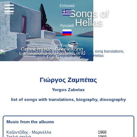
Ελληνικά
Songs of
MENU
Hellas
Русский
English
Greek music, Greek song
translations to Russian and
English
Γιώργος Ζαμπέτας
Yorgos Zabetas
list of songs with translations, biography, discography
Music from the albums
Καζαντζίδης - Μαρινέλλα
1968
Σταλιά σταλιά
1969