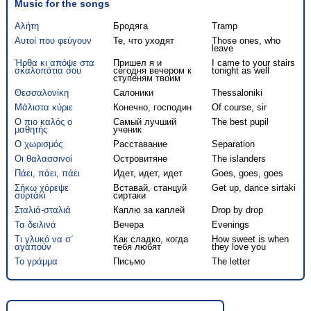
Music for the songs
Αλήτη
Бродяга
Tramp
Αυτοί που φεύγουν
Те, что уходят
Those ones, who
leave
Ήρθα κι απόψε στα
Пришел я и
I came to your stairs
σκαλοπάτια σου
сегодня вечером к
tonight as well
ступеням твоим
Θεσσαλονίκη
Салоники
Thessaloniki
Μάλιστα κύριε
Конечно, господин
Of course, sir
Ο πιο καλός ο
Самый лучший
The best pupil
μαθητής
ученик
Ο χωρισμός
Расставание
Separation
Οι θαλασσινοί
Островитяне
The islanders
Πάει, πάει, πάει
Идет, идет, идет
Goes, goes, goes
Σήκω χόρεψε
Вставай, станцуй
Get up, dance sirtaki
συρτάκι
сиртаки
Σταλιά-σταλιά
Каплю за каплей
Drop by drop
Τα δειλινά
Вечера
Evenings
Τι γλυκό να σ΄
Как сладко, когда
How sweet is when
αγαπούν
тебя любят
they love you
Το γράμμα
Письмо
The letter