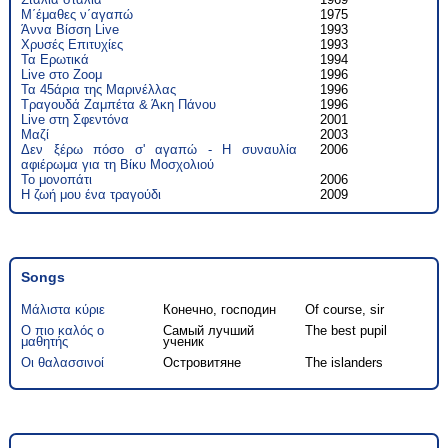
Μ΄έμαθες ν΄αγαπώ
1975
Άννα Βίσση Live
1993
Χρυσές Επιτυχίες
1993
Τα Ερωτικά
1994
Live στο Ζοομ
1996
Τα 45άρια της Μαρινέλλας
1996
Τραγουδά Ζαμπέτα & Άκη Πάνου
1996
Live στη Σφεντόνα
2001
Μαζί
2003
Δεν ξέρω πόσο σ' αγαπώ - Η συναυλία
2006
αφιέρωμα για τη Βίκυ Μοσχολιού
Το μονοπάτι
2006
Η ζωή μου ένα τραγούδι
2009
Songs
Μάλιστα κύριε
Конечно, господин
Of course, sir
Ο πιο καλός ο
Самый лучший
The best pupil
μαθητής
ученик
Οι θαλασσινοί
Островитяне
The islanders