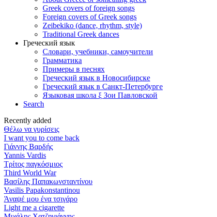
Greek covers of foreign songs
Foreign covers of Greek songs
Zeibekiko (dance, rhythm, style)
Traditional Greek dances
Греческий язык
Словари, учебники, самоучители
Грамматика
Примеры в песнях
Греческий язык в Новосибирске
Греческий язык в Санкт-Петербурге
Языковая школа ξ Зои Павловской
Search
Recently added
Θέλω να γυρίσεις
I want you to come back
Γιάννης Βαρδής
Yannis Vardis
Τρίτος παγκόσμιος
Third World War
Βασίλης Παπακωνσταντίνου
Vasilis Papakonstantinou
Άναψέ μου ένα τσιγάρο
Light me a cigarette
Μιχάλης Χατζηγιάννης