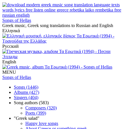
Songs of Hellas
Greek music, Greek song translations to Russian and English
Ελληνικά
Русский
English
MENU
Songs of Hellas
Songs (1446)
Albums (427)
Singers (404)
Song authors (583)
Composers (320)
Poets (399)
"Greek salad"
Happy love songs
About Greece or something greek