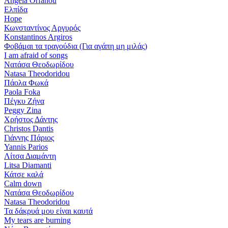
Angela Orfanou
Ελπίδα
Hope
Κωνσταντίνος Αργυρός
Konstantinos Argiros
Φοβάμαι τα τραγούδια (Για αγάπη μη μιλάς)
I am afraid of songs
Νατάσα Θεοδωρίδου
Natasa Theodoridou
Πάολα Φωκά
Paola Foka
Πέγκυ Ζήνα
Peggy Zina
Χρήστος Δάντης
Christos Dantis
Γιάννης Πάριος
Yannis Parios
Λίτσα Διαμάντη
Litsa Diamanti
Κάτσε καλά
Calm down
Νατάσα Θεοδωρίδου
Natasa Theodoridou
Τα δάκρυά μου είναι καυτά
My tears are burning