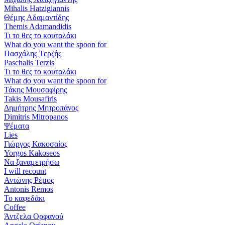
Mihalis Hatzigiannis
Θέμης Αδαμαντίδης
Themis Adamandidis
Τι το θες το κουταλάκι
What do you want the spoon for
Πασχάλης Τερζής
Paschalis Terzis
Τι το θες το κουταλάκι
What do you want the spoon for
Τάκης Μουσαφίρης
Takis Mousafiris
Δημήτρης Μητροπάνος
Dimitris Mitropanos
Ψέματα
Lies
Γιώργος Κακοσαίος
Yorgos Kakoseos
Να ξαναμετρήσω
I will recount
Αντώνης Ρέμος
Antonis Remos
Το καφεδάκι
Coffee
Άντζελα Ορφανού