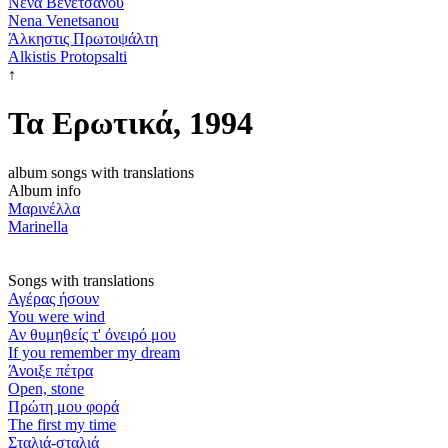
Νένα Βενετσάνου
Nena Venetsanou
Άλκηστις Πρωτοψάλτη
Alkistis Protopsalti
↑
Τα Ερωτικά, 1994
album songs with translations
Album info
Μαρινέλλα
Marinella
Songs with translations
Αγέρας ήσουν
You were wind
Αν θυμηθείς τ' όνειρό μου
If you remember my dream
Άνοιξε πέτρα
Open, stone
Πρώτη μου φορά
The first my time
Σταλιά-σταλιά