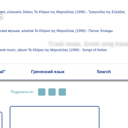
Ελληνικά
s
Русский
Greek music, Greek song transl
English
ad"
Греческий язык
Search
Поделиться: