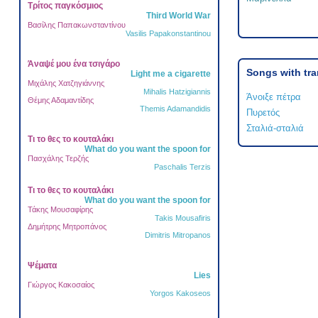
Τρίτος παγκόσμιος
Third World War
Βασίλης Παπακωνσταντίνου
Vasilis Papakonstantinou
Άναψέ μου ένα τσιγάρο
Songs with tra
Light me a cigarette
Μιχάλης Χατζηγιάννης
Mihalis Hatzigiannis
Άνοιξε πέτρα
Θέμης Αδαμαντίδης
Themis Adamandidis
Πυρετός
Σταλιά-σταλιά
Τι το θες το κουταλάκι
What do you want the spoon for
Πασχάλης Τερζής
Paschalis Terzis
Τι το θες το κουταλάκι
What do you want the spoon for
Τάκης Μουσαφίρης
Takis Mousafiris
Δημήτρης Μητροπάνος
Dimitris Mitropanos
Ψέματα
Lies
Γιώργος Κακοσαίος
Yorgos Kakoseos