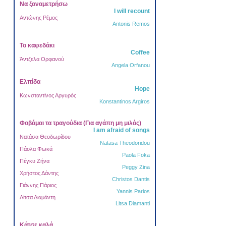
Να ξαναμετρήσω
I will recount
Αντώνης Ρέμος
Antonis Remos
Το καφεδάκι
Coffee
Άντζελα Ορφανού
Angela Orfanou
Ελπίδα
Hope
Κωνσταντίνος Αργυρός
Konstantinos Argiros
Φοβάμαι τα τραγούδια (Για αγάπη μη μιλάς)
I am afraid of songs
Νατάσα Θεοδωρίδου
Natasa Theodoridou
Πάολα Φωκά
Paola Foka
Πέγκυ Ζήνα
Peggy Zina
Χρήστος Δάντης
Christos Dantis
Γιάννης Πάριος
Yannis Parios
Λίτσα Διαμάντη
Litsa Diamanti
Κάτσε καλά