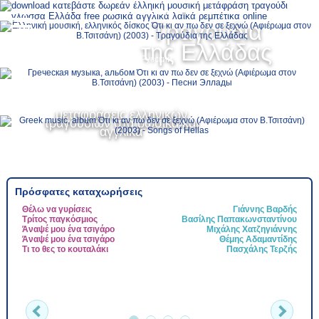
Ελληνικά
Τραγούδια
MENU
της Ελλάδας
Русский
English
μεταφράσεις ελληνικών
τραγουδιών στα ρωσικά και
αγγλικά
Πρόσφατες καταχωρήσεις
Θέλω να γυρίσεις
Γιάννης Βαρδής
Τ
Τρίτος παγκόσμιος
Βασίλης Παπακωνσταντίνου
Τ
Άναψέ μου ένα τσιγάρο
Μιχάλης Χατζηγιάννης
Ψ
Άναψέ μου ένα τσιγάρο
Θέμης Αδαμαντίδης
Ν
Τι το θες το κουταλάκι
Πασχάλης Τερζής
Τ