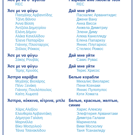
REC
REC
Άσε με να φύγω
Дай мне уйти
Πασχάλης Αρβανιτίδης
Пасхалис Арванитидис
Τζένη Βάνου
Джени Вану
Άννα Βίσση
Анна Висси
Άντζελα Δημητρίου
Анжела Димитриу
Ελένη Δήμου
Элени Диму
Αλέκα Κανελλίδου
Алека Канеллиду
Έλενα Παπαρίζου
Елена Папаризу
Γιάννης Πλούταρχος
Яннис Плутархос
Στέλιος Ρόκκος
Стелиос Роккос
Άσε με να φύγω
Дай мне уйти
Σάκης Ρουβάς
Сакис Рувас
Άσε με να φύγω
Дай мне уйти
Τέρης Χρυσός
Терис Хрисос
Άσπρα καράβια
Белые корабли
Μιχάλης Βιολάρης
Михалис Виоларис
Πένυ Ξενάκη
Пени Ксенаки
Γιάννης Πουλόπουλος
Яннис Пулопулос
Καίτη Χωματά
Кэти Хомата
Άσπρα, κόκκινα, κίτρινα, μπλε
Белые, красные, желтые,
синие
Χάρις Αλεξίου
Харис Алексиу
Ελευθερία Αρβανιτάκη
Элефтерия Арванитаки
Δήμητρα Γαλάνη
Димитра Галани
Μαρινέλλα
Маринелла
Βίκυ Μοσχολιού
Вики Мосхолиу
Τάνια Τσανακλίδου
Таня Тсанаклиду