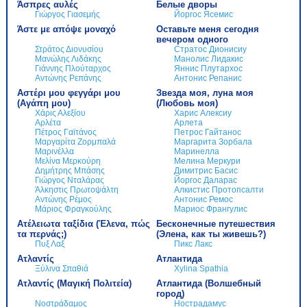
Άσπρες αυλές
Белые дворы
Γιώργος Γιασεμής
Йоргос Ясемис
Άστε με απόψε μοναχό
Оставьте меня сегодня
вечером одного
Στράτος Διονυσίου
Стратос Дионисиу
Μανώλης Λιδάκης
Манолис Лидакис
Γιάννης Πλούταρχος
Яннис Плутархос
Αντώνης Ρεπάνης
Антонис Репанис
Αστέρι μου φεγγάρι μου
Звезда моя, луна моя
(Αγάπη μου)
(Любовь моя)
Χάρις Αλεξίου
Харис Алексиу
Αρλέτα
Арлета
Πέτρος Γαϊτάνος
Петрос Гайтанос
Μαργαρίτα Ζορμπαλά
Маргарита Зорбала
Μαρινέλλα
Маринелла
Μελίνα Μερκούρη
Мелина Меркури
Δημήτρης Μπάσης
Димитрис Басис
Γιώργος Νταλάρας
Йоргос Даларас
Άλκηστις Πρωτοψάλτη
Алкистис Протопсалти
Αντώνης Ρέμος
Антонис Ремос
Μάριος Φραγκούλης
Мариос Франгулис
Ατέλειωτα ταξίδια (Έλενα, πώς
Бесконечные путешествия
τα περνάς;)
(Элена, как ты живешь?)
Πυξ Λαξ
Пикс Лакс
Ατλαντίς
Атлантида
Ξύλινα Σπαθιά
Xylina Spathia
Ατλαντίς (Μαγική Πολιτεία)
Атлантида (Волшебный
город)
Νοστράδαμος
Нострадамус